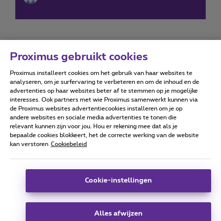
Proximus gebruikt cookies
Proximus installeert cookies om het gebruik van haar websites te
Forumvoorwaarden
Accessibility statement
analyseren, om je surfervaring te verbeteren en om de inhoud en de
advertenties op haar websites beter af te stemmen op je mogelijke
interesses. Ook partners met wie Proximus samenwerkt kunnen via
de Proximus websites advertentiecookies installeren om je op
andere websites en sociale media advertenties te tonen die
relevant kunnen zijn voor jou. Hou er rekening mee dat als je
Alle rechten voorbehouden. ©
2026
Proximus
bepaalde cookies blokkeert, het de correcte werking van de website
kan verstoren
Cookiebeleid
Algemene voorwaarden, consumenteninfo
Prijslijst en tarieven
Toegankelijkheid
Privacy
Cookiebeleid
Cookie manager
Bedrijfsgegevens
Deze website is gecreëerd en wordt beheerd conform het
Cookie-instellingen
Belgisch recht.
Koning Albert II-laan 27 - B-1030 Brussel.
Alles afwijzen