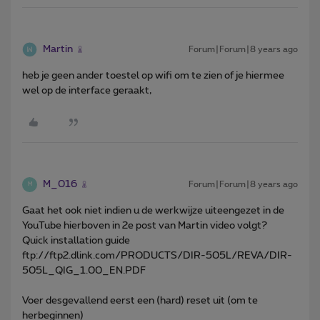
Martin
Forum|Forum|8 years ago
heb je geen ander toestel op wifi om te zien of je hiermee
wel op de interface geraakt,
M_016
Forum|Forum|8 years ago
M
Gaat het ook niet indien u de werkwijze uiteengezet in de
YouTube hierboven in 2e post van Martin video volgt?
Quick installation guide
ftp://ftp2.dlink.com/PRODUCTS/DIR-505L/REVA/DIR-
505L_QIG_1.00_EN.PDF
Voer desgevallend eerst een (hard) reset uit (om te
herbeginnen)