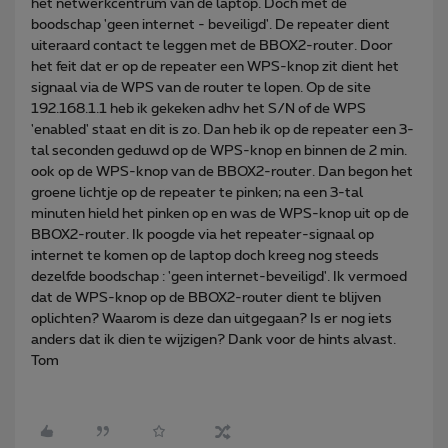
het netwerkcentrum van de laptop. Doch met de
boodschap 'geen internet - beveiligd'. De repeater dient
uiteraard contact te leggen met de BBOX2-router. Door
het feit dat er op de repeater een WPS-knop zit dient het
signaal via de WPS van de router te lopen. Op de site
192.168.1.1 heb ik gekeken adhv het S/N of de WPS
'enabled' staat en dit is zo. Dan heb ik op de repeater een 3-
tal seconden geduwd op de WPS-knop en binnen de 2 min.
ook op de WPS-knop van de BBOX2-router. Dan begon het
groene lichtje op de repeater te pinken; na een 3-tal
minuten hield het pinken op en was de WPS-knop uit op de
BBOX2-router. Ik poogde via het repeater-signaal op
internet te komen op de laptop doch kreeg nog steeds
dezelfde boodschap : 'geen internet-beveiligd'. Ik vermoed
dat de WPS-knop op de BBOX2-router dient te blijven
oplichten? Waarom is deze dan uitgegaan? Is er nog iets
anders dat ik dien te wijzigen? Dank voor de hints alvast.
Tom