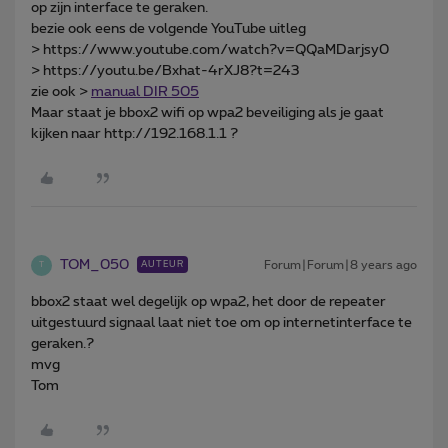
op zijn interface te geraken.
bezie ook eens de volgende YouTube uitleg
> https://www.youtube.com/watch?v=QQaMDarjsy0
> https://youtu.be/Bxhat-4rXJ8?t=243
zie ook >
manual DIR 505
Maar staat je bbox2 wifi op wpa2 beveiliging als je gaat
kijken naar http://192.168.1.1 ?
TOM_050
Forum|Forum|8 years ago
AUTEUR
T
bbox2 staat wel degelijk op wpa2, het door de repeater
uitgestuurd signaal laat niet toe om op internetinterface te
geraken.?
mvg
Tom