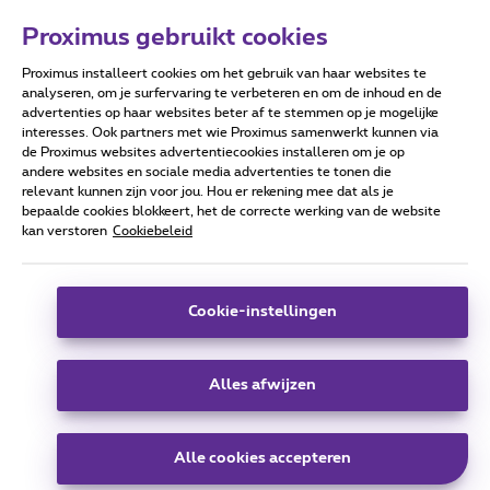
Proximus gebruikt cookies
Proximus installeert cookies om het gebruik van haar websites te
Forumvoorwaarden
Accessibility statement
analyseren, om je surfervaring te verbeteren en om de inhoud en de
advertenties op haar websites beter af te stemmen op je mogelijke
interesses. Ook partners met wie Proximus samenwerkt kunnen via
de Proximus websites advertentiecookies installeren om je op
andere websites en sociale media advertenties te tonen die
relevant kunnen zijn voor jou. Hou er rekening mee dat als je
Alle rechten voorbehouden. ©
2026
Proximus
bepaalde cookies blokkeert, het de correcte werking van de website
kan verstoren
Cookiebeleid
Algemene voorwaarden, consumenteninfo
Prijslijst en tarieven
Toegankelijkheid
Privacy
Cookiebeleid
Cookie manager
Bedrijfsgegevens
Deze website is gecreëerd en wordt beheerd conform het
Cookie-instellingen
Belgisch recht.
Koning Albert II-laan 27 - B-1030 Brussel.
Alles afwijzen
Carrier & Wholesale Solutions
Alle cookies accepteren
Proximus Group
|
Telindus
Jobs
|
Sitemap