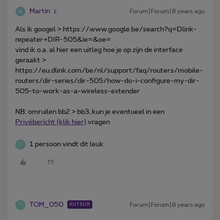
Martin
Forum|Forum|8 years ago
Als ik googel > https://www.google.be/search?q=Dlink-
repeater+DIR-505&ie=&oe=
vind ik o.a. al hier een uitleg hoe je op zijn de interface
geraakt >
https://eu.dlink.com/be/nl/support/faq/routers/mobile-
routers/dir-series/dir-505/how-do-i-configure-my-dir-
505-to-work-as-a-wireless-extender
NB: omruilen bb2 > bb3, kun je eventueel in een
Privébericht (klik hier)
vragen
1 persoon vindt dit leuk
T
TOM_050
Forum|Forum|8 years ago
AUTEUR
T