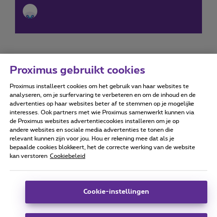
Proximus gebruikt cookies
Proximus installeert cookies om het gebruik van haar websites te
Forumvoorwaarden
Accessibility statement
analyseren, om je surfervaring te verbeteren en om de inhoud en de
advertenties op haar websites beter af te stemmen op je mogelijke
interesses. Ook partners met wie Proximus samenwerkt kunnen via
de Proximus websites advertentiecookies installeren om je op
andere websites en sociale media advertenties te tonen die
relevant kunnen zijn voor jou. Hou er rekening mee dat als je
Alle rechten voorbehouden. ©
2026
Proximus
bepaalde cookies blokkeert, het de correcte werking van de website
kan verstoren
Cookiebeleid
Algemene voorwaarden, consumenteninfo
Prijslijst en tarieven
Toegankelijkheid
Privacy
Cookiebeleid
Cookie manager
Bedrijfsgegevens
Deze website is gecreëerd en wordt beheerd conform het
Cookie-instellingen
Belgisch recht.
Koning Albert II-laan 27 - B-1030 Brussel.