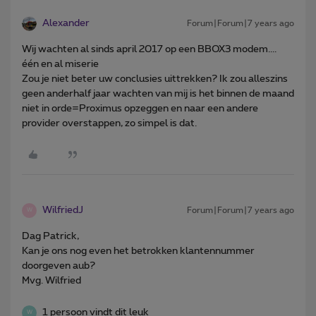
Alexander
Forum|Forum|7 years ago
Wij wachten al sinds april 2017 op een BBOX3 modem....
één en al miserie
Zou je niet beter uw conclusies uittrekken? Ik zou alleszins
geen anderhalf jaar wachten van mij is het binnen de maand
niet in orde=Proximus opzeggen en naar een andere
provider overstappen, zo simpel is dat.
WilfriedJ
Forum|Forum|7 years ago
W
Dag Patrick,
Kan je ons nog even het betrokken klantennummer
doorgeven aub?
Mvg. Wilfried
1 persoon vindt dit leuk
W