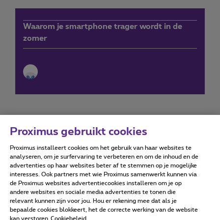
Waarom je smartphone trager wordt in de
zomer
Proximus gebruikt cookies
Proximus installeert cookies om het gebruik van haar websites te
Forumvoorwaarden
Accessibility statement
analyseren, om je surfervaring te verbeteren en om de inhoud en de
advertenties op haar websites beter af te stemmen op je mogelijke
interesses. Ook partners met wie Proximus samenwerkt kunnen via
de Proximus websites advertentiecookies installeren om je op
andere websites en sociale media advertenties te tonen die
relevant kunnen zijn voor jou. Hou er rekening mee dat als je
Alle rechten voorbehouden. ©
2026
Proximus
bepaalde cookies blokkeert, het de correcte werking van de website
kan verstoren
Cookiebeleid
Algemene voorwaarden, consumenteninfo