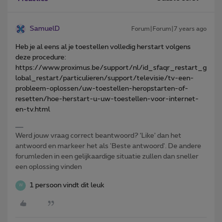
SamuelD
Forum|Forum|7 years ago
Heb je al eens al je toestellen volledig herstart volgens
deze procedure:
https://www.proximus.be/support/nl/id_sfaqr_restart_g
lobal_restart/particulieren/support/televisie/tv-een-
probleem-oplossen/uw-toestellen-heropstarten-of-
resetten/hoe-herstart-u-uw-toestellen-voor-internet-
en-tv.html
Werd jouw vraag correct beantwoord? ‘Like’ dan het
antwoord en markeer het als 'Beste antwoord'. De andere
forumleden in een gelijkaardige situatie zullen dan sneller
een oplossing vinden
1 persoon vindt dit leuk
W