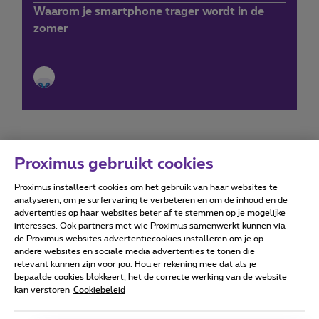
Waarom je smartphone trager wordt in de
zomer
Proximus gebruikt cookies
Proximus installeert cookies om het gebruik van haar websites te
Forumvoorwaarden
Accessibility statement
analyseren, om je surfervaring te verbeteren en om de inhoud en de
advertenties op haar websites beter af te stemmen op je mogelijke
interesses. Ook partners met wie Proximus samenwerkt kunnen via
de Proximus websites advertentiecookies installeren om je op
andere websites en sociale media advertenties te tonen die
relevant kunnen zijn voor jou. Hou er rekening mee dat als je
Alle rechten voorbehouden. ©
2026
Proximus
bepaalde cookies blokkeert, het de correcte werking van de website
kan verstoren
Cookiebeleid
Algemene voorwaarden, consumenteninfo
Prijslijst en tarieven
Toegankelijkheid
Privacy