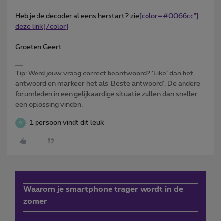
Heb je de decoder al eens herstart? zie
[color=#0066cc"]
deze link[/color]
Groeten Geert
Tip: Werd jouw vraag correct beantwoord? ‘Like’ dan het
antwoord en markeer het als 'Beste antwoord'. De andere
forumleden in een gelijkaardige situatie zullen dan sneller
een oplossing vinden.
1 persoon vindt dit leuk
W
Waarom je smartphone trager wordt in de
zomer