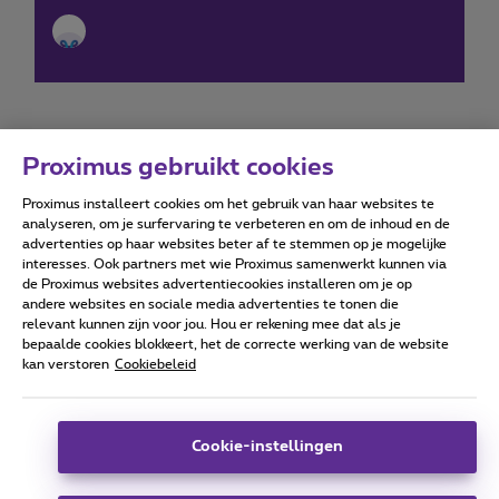
Proximus gebruikt cookies
Proximus installeert cookies om het gebruik van haar websites te
Forumvoorwaarden
Accessibility statement
analyseren, om je surfervaring te verbeteren en om de inhoud en de
advertenties op haar websites beter af te stemmen op je mogelijke
interesses. Ook partners met wie Proximus samenwerkt kunnen via
de Proximus websites advertentiecookies installeren om je op
andere websites en sociale media advertenties te tonen die
relevant kunnen zijn voor jou. Hou er rekening mee dat als je
Alle rechten voorbehouden. ©
2026
Proximus
bepaalde cookies blokkeert, het de correcte werking van de website
kan verstoren
Cookiebeleid
Algemene voorwaarden, consumenteninfo
Prijslijst en tarieven
Toegankelijkheid
Privacy
Cookiebeleid
Cookie manager
Bedrijfsgegevens
Deze website is gecreëerd en wordt beheerd conform het
Cookie-instellingen
Belgisch recht.
Koning Albert II-laan 27 - B-1030 Brussel.