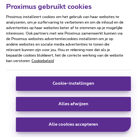
Proximus gebruikt cookies
Proximus installeert cookies om het gebruik van haar websites te
Forumvoorwaarden
Accessibility statement
analyseren, om je surfervaring te verbeteren en om de inhoud en de
advertenties op haar websites beter af te stemmen op je mogelijke
interesses. Ook partners met wie Proximus samenwerkt kunnen via
de Proximus websites advertentiecookies installeren om je op
andere websites en sociale media advertenties te tonen die
relevant kunnen zijn voor jou. Hou er rekening mee dat als je
Alle rechten voorbehouden. ©
2026
Proximus
bepaalde cookies blokkeert, het de correcte werking van de website
kan verstoren
Cookiebeleid
Algemene voorwaarden, consumenteninfo
Prijslijst en tarieven
Toegankelijkheid
Privacy
Cookiebeleid
Cookie manager
Bedrijfsgegevens
Deze website is gecreëerd en wordt beheerd conform het
Cookie-instellingen
Belgisch recht.
Koning Albert II-laan 27 - B-1030 Brussel.
Alles afwijzen
Carrier & Wholesale Solutions
Alle cookies accepteren
Proximus Group
|
Telindus
Jobs
|
Sitemap