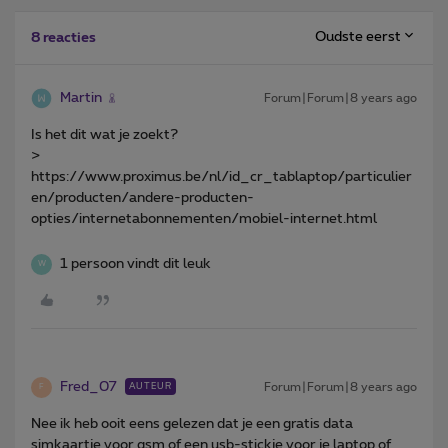
Oudste eerst
8 reacties
Martin
Forum|Forum|8 years ago
Is het dit wat je zoekt?
>
https://www.proximus.be/nl/id_cr_tablaptop/particulier
en/producten/andere-producten-
opties/internetabonnementen/mobiel-internet.html
1 persoon vindt dit leuk
W
Fred_07
Forum|Forum|8 years ago
AUTEUR
F
Nee ik heb ooit eens gelezen dat je een gratis data
simkaartje voor gsm of een usb-stickje voor je laptop of