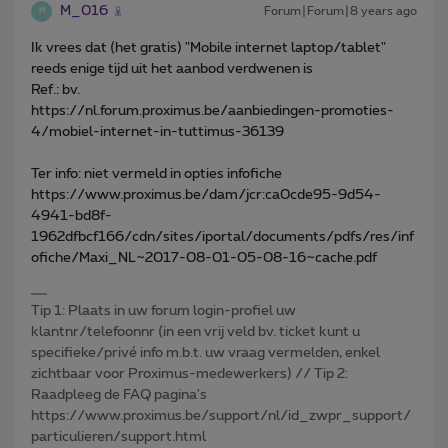
M_016
Forum|Forum|8 years ago
M
Ik vrees dat (het gratis) "Mobile internet laptop/tablet"
reeds enige tijd uit het aanbod verdwenen is
Ref.: bv.
https://nl.forum.proximus.be/aanbiedingen-promoties-
4/mobiel-internet-in-tuttimus-36139
Ter info: niet vermeld in opties infofiche
https://www.proximus.be/dam/jcr:ca0cde95-9d54-
4941-bd8f-
1962dfbcf166/cdn/sites/iportal/documents/pdfs/res/inf
ofiche/Maxi_NL~2017-08-01-05-08-16~cache.pdf
Tip 1: Plaats in uw forum login-profiel uw
klantnr/telefoonnr (in een vrij veld bv. ticket kunt u
specifieke/privé info m.b.t. uw vraag vermelden, enkel
zichtbaar voor Proximus-medewerkers) // Tip 2:
Raadpleeg de FAQ pagina's
https://www.proximus.be/support/nl/id_zwpr_support/
particulieren/support.html