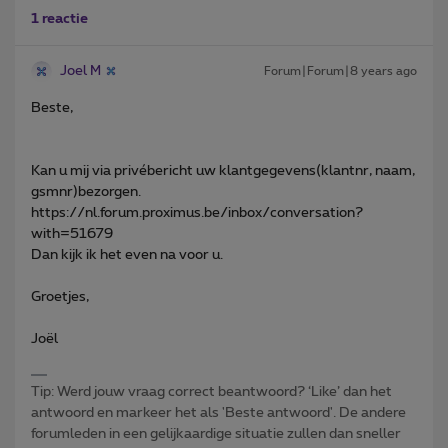
1 reactie
Joel M
Forum|Forum|8 years ago
Beste,
Kan u mij via privébericht uw klantgegevens(klantnr, naam,
gsmnr)bezorgen.
https://nl.forum.proximus.be/inbox/conversation?
with=51679
Dan kijk ik het even na voor u.
Groetjes,
Joël
Tip: Werd jouw vraag correct beantwoord? ‘Like’ dan het
antwoord en markeer het als 'Beste antwoord'. De andere
forumleden in een gelijkaardige situatie zullen dan sneller