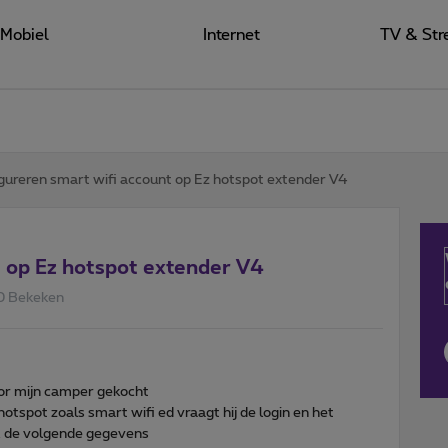
Mobiel
Internet
TV & Str
gureren smart wifi account op Ez hotspot extender V4
t op Ez hotspot extender V4
0 Bekeken
or mijn camper gekocht
hotspot zoals smart wifi ed vraagt hij de login en het
ok de volgende gegevens