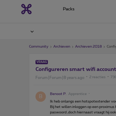
Packs
Community
Archieven
Archieven 2018
Confi
VRAAG
Configureren smart wifi accoun
2 reacties
73
Forum|Forum|8 years ago
Benoot P.
Apprentice
B
Ik heb onlangs een hotspotextender vo
Bij het willen inloggen op een proximus 
paswoord ,doch hiernaast vraagt hij o