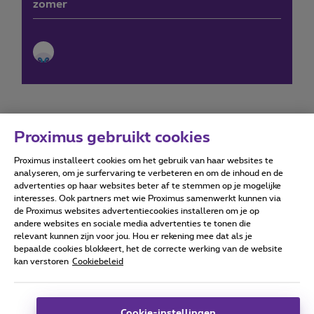
zomer
Proximus gebruikt cookies
Proximus installeert cookies om het gebruik van haar websites te
Forumvoorwaarden
Accessibility statement
analyseren, om je surfervaring te verbeteren en om de inhoud en de
advertenties op haar websites beter af te stemmen op je mogelijke
interesses. Ook partners met wie Proximus samenwerkt kunnen via
de Proximus websites advertentiecookies installeren om je op
andere websites en sociale media advertenties te tonen die
relevant kunnen zijn voor jou. Hou er rekening mee dat als je
Alle rechten voorbehouden. ©
2026
Proximus
bepaalde cookies blokkeert, het de correcte werking van de website
kan verstoren
Cookiebeleid
Algemene voorwaarden, consumenteninfo
Prijslijst en tarieven
Toegankelijkheid
Privacy
Cookiebeleid
Cookie manager
Bedrijfsgegevens
Deze website is gecreëerd en wordt beheerd conform het
Cookie-instellingen