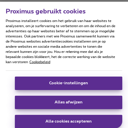
Proximus gebruikt cookies
Proximus installeert cookies om het gebruik van haar websites te
Forumvoorwaarden
Accessibility statement
analyseren, om je surfervaring te verbeteren en om de inhoud en de
advertenties op haar websites beter af te stemmen op je mogelijke
interesses. Ook partners met wie Proximus samenwerkt kunnen via
de Proximus websites advertentiecookies installeren om je op
andere websites en sociale media advertenties te tonen die
relevant kunnen zijn voor jou. Hou er rekening mee dat als je
Alle rechten voorbehouden. ©
2026
Proximus
bepaalde cookies blokkeert, het de correcte werking van de website
kan verstoren
Cookiebeleid
Algemene voorwaarden, consumenteninfo
Prijslijst en tarieven
Toegankelijkheid
Privacy
Cookiebeleid
Cookie manager
Bedrijfsgegevens
Deze website is gecreëerd en wordt beheerd conform het
Cookie-instellingen
Belgisch recht.
Koning Albert II-laan 27 - B-1030 Brussel.
Alles afwijzen
Carrier & Wholesale Solutions
Alle cookies accepteren
Proximus Group
|
Telindus