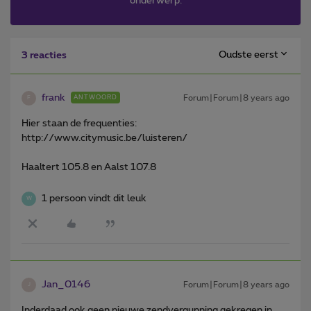
onderwerp.
Oudste eerst
3 reacties
frank
Forum|Forum|8 years ago
ANTWOORD
F
Hier staan de frequenties:
http://www.citymusic.be/luisteren/
Haaltert 105.8 en Aalst 107.8
1 persoon vindt dit leuk
W
Jan_0146
Forum|Forum|8 years ago
J
Inderdaad ook geen nieuwe zendvergunning gekregen in