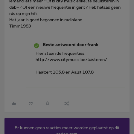
iemand iets meer? Of is city music enkel te beluisteren in
dab+? Of een nieuwe frequentie in gent? Heb helaas geen
rds op mijn hifi.
Het jaar is goed begonnen in radioland.
Timm1983
Beste antwoord door
frank
Hier staan de frequenties:
http://www.citymusic.be/luisteren/
Haaltert 105.8 en Aalst 107.8
Er kunnen geen reacties meer worden geplaatst op dit