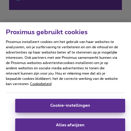
Proximus gebruikt cookies
Proximus installeert cookies om het gebruik van haar websites te
Forumvoorwaarden
Accessibility statement
analyseren, om je surfervaring te verbeteren en om de inhoud en de
advertenties op haar websites beter af te stemmen op je mogelijke
interesses. Ook partners met wie Proximus samenwerkt kunnen via
de Proximus websites advertentiecookies installeren om je op
andere websites en sociale media advertenties te tonen die
relevant kunnen zijn voor jou. Hou er rekening mee dat als je
Alle rechten voorbehouden. ©
2026
Proximus
bepaalde cookies blokkeert, het de correcte werking van de website
kan verstoren
Cookiebeleid
Algemene voorwaarden, consumenteninfo
Prijslijst en tarieven
Toegankelijkheid
Privacy
Cookiebeleid
Cookie manager
Bedrijfsgegevens
Deze website is gecreëerd en wordt beheerd conform het
Cookie-instellingen
Belgisch recht.
Koning Albert II-laan 27 - B-1030 Brussel.
Alles afwijzen