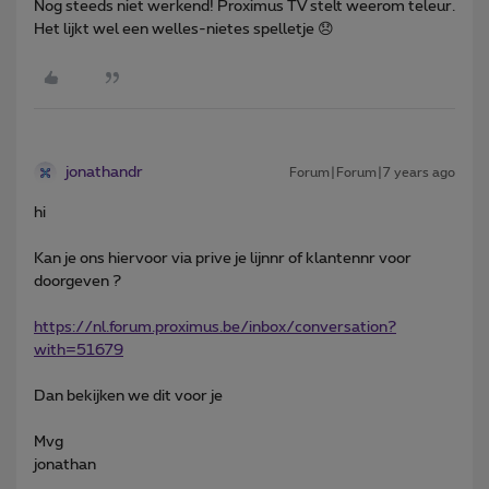
Nog steeds niet werkend! Proximus TV stelt weerom teleur.
Het lijkt wel een welles-nietes spelletje 😞
jonathandr
Forum|Forum|7 years ago
hi
Kan je ons hiervoor via prive je lijnnr of klantennr voor
doorgeven ?
https://nl.forum.proximus.be/inbox/conversation?
with=51679
Dan bekijken we dit voor je
Mvg
jonathan