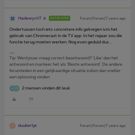
HadewychT
Forum|Forum|7 years ago
ANTWOORD
Ondertussen toch iets concretere info gekregen ivm het
gebruik van Chromecast in de TV app. In het najaar zou die
functie terug moeten werken. Nog even geduld dus...
Tip: Werd jouw vraag correct beantwoord? ‘Like’ dan het
antwoord en markeer het als 'Beste antwoord'. De andere
forumleden in een gelijkaardige situatie zullen dan sneller
een oplossing vinden
2 mensen vinden dit leuk
W
duukertje
Forum|Forum|7 years ago
D