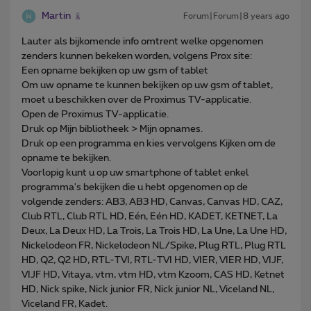
Martin
Forum|Forum|8 years ago
Lauter als bijkomende info omtrent welke opgenomen
zenders kunnen bekeken worden, volgens Prox site:
​Een opname bekijken op uw gsm of tablet
Om uw opname te kunnen bekijken op uw gsm of tablet,
moet u beschikken over de Proximus TV-applicatie.
Open de Proximus TV-applicatie.
Druk op Mijn bibliotheek > Mijn opnames.
Druk op een programma en kies vervolgens Kijken om de
opname te bekijken.
Voorlopig kunt u op uw smartphone of tablet enkel
programma's bekijken die u hebt opgenomen op de
volgende zenders: AB3, AB3 HD, Canvas, Canvas HD, CAZ,
Club RTL, Club RTL HD, Eén, Eén HD, KADET, KETNET, La
Deux, La Deux HD, La Trois, La Trois HD, La Une, La Une HD,
Nickelodeon FR, Nickelodeon NL/Spike, Plug RTL, Plug RTL
HD, Q2, Q2 HD, RTL-TVI, RTL-TVI HD, VIER, VIER HD, VIJF,
VIJF HD, Vitaya, vtm, vtm HD, vtm Kzoom, CAS HD, Ketnet
HD, Nick spike, Nick junior FR, Nick junior NL, Viceland NL,
Viceland FR, Kadet.