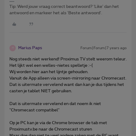
Tip: Werd jouw vraag correct beantwoord? ‘Like’ dan het
antwoord en markeer het als 'Beste antwoord'.
Marius Paps
Forum|Forum|7 years ago
M
Nog steeds niet werkend! Proximus TV stelt weerom teleur.
Het lijkt wel een welles-nietes spelletje :-(
Wij worden hier aan het lijntje gehouden.
Vanuit de App alleen via screen-mirroring naar Chromecast.
Dat is uitermate vervelend want dan kan je dus tijdens het
casten je tablet NIET gebruiken.
Dat is uitermate vervelend en dat noem ik niet
"Chromecast compatibel"
Op je PC kan je via de Chrome browser de tab met
Proximustv.be naar de Chromecast sturen
Maar doe dan niet te veel andere zaken met de PC want