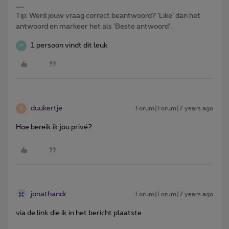
Tip: Werd jouw vraag correct beantwoord? ‘Like’ dan het
antwoord en markeer het als 'Beste antwoord'.
1 persoon vindt dit leuk
W
duukertje
Forum|Forum|7 years ago
D
Hoe bereik ik jou privé?
jonathandr
Forum|Forum|7 years ago
via de link die ik in het bericht plaatste