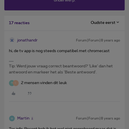
onderwerp.
Oudste eerst
17 reacties
jonathandr
Forum|Forum|8 years ago
hi, de tv app is nog steeds compatibel met chromecast
Tip: Werd jouw vraag correct beantwoord? ‘Like’ dan het
antwoord en markeer het als 'Beste antwoord'.
2 mensen vinden dit leuk
W
L
Martin
Forum|Forum|8 years ago
Ter info: Recent heb ik het wel niet geprobeerd maar dat is