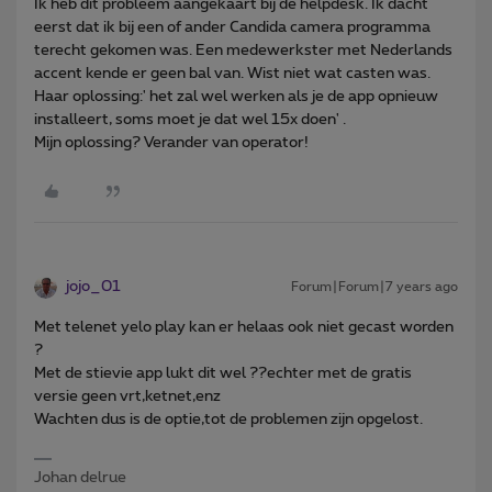
Ik heb dit probleem aangekaart bij de helpdesk. Ik dacht
eerst dat ik bij een of ander Candida camera programma
terecht gekomen was. Een medewerkster met Nederlands
accent kende er geen bal van. Wist niet wat casten was.
Haar oplossing:' het zal wel werken als je de app opnieuw
installeert, soms moet je dat wel 15x doen' .
Mijn oplossing? Verander van operator!
jojo_01
Forum|Forum|7 years ago
Met telenet yelo play kan er helaas ook niet gecast worden
?
Met de stievie app lukt dit wel ??echter met de gratis
versie geen vrt,ketnet,enz
Wachten dus is de optie,tot de problemen zijn opgelost.
Johan delrue