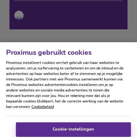
Proximus gebruikt cookies
Proximus installeert cookies om het gebruik van haar websites te
Forumvoorwaarden
Accessibility statement
analyseren, om je surfervaring te verbeteren en om de inhoud en de
advertenties op haar websites beter af te stemmen op je mogelijke
interesses. Ook partners met wie Proximus samenwerkt kunnen via
de Proximus websites advertentiecookies installeren om je op
andere websites en sociale media advertenties te tonen die
relevant kunnen zijn voor jou. Hou er rekening mee dat als je
Alle rechten voorbehouden. ©
2026
Proximus
bepaalde cookies blokkeert, het de correcte werking van de website
kan verstoren
Cookiebeleid
Algemene voorwaarden, consumenteninfo
Prijslijst en tarieven
Toegankelijkheid
Privacy
Cookiebeleid
Cookie manager
Bedrijfsgegevens
Deze website is gecreëerd en wordt beheerd conform het
Cookie-instellingen
Belgisch recht.