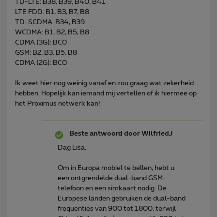
TD-LTE: B38, B39, B40, B41
LTE FDD: B1, B3, B7, B8
TD-SCDMA: B34, B39
WCDMA: B1, B2, B5, B8
CDMA (3G): BC0
GSM: B2, B3, B5, B8
CDMA (2G): BC0
Ik weet hier nog weinig vanaf en zou graag wat zekerheid
hebben. Hopelijk kan iemand mij vertellen of ik hiermee op
het Proximus netwerk kan!
Beste antwoord door
WilfriedJ
Dag Lisa,
Om in Europa mobiel te bellen, hebt u
een ontgrendelde dual-band GSM-
telefoon en een simkaart nodig. De
Europese landen gebruiken de dual-band
frequenties van 900 tot 1800, terwijl