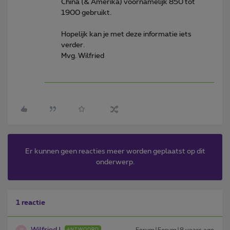
China (& Amerika) voornamelijk 850 tot
1900 gebruikt.
Hopelijk kan je met deze informatie iets
verder.
Mvg. Wilfried
Er kunnen geen reacties meer worden geplaatst op dit
onderwerp.
1 reactie
WilfriedJ
Forum|Forum|8 years ago
ANTWOORD