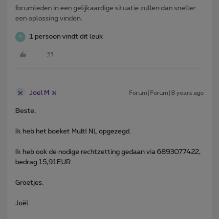
forumleden in een gelijkaardige situatie zullen dan sneller
een oplossing vinden.
1 persoon vindt dit leuk
W
Joel M
Forum|Forum|8 years ago
Beste,
Ik heb het boeket MultI NL opgezegd.
Ik heb ook de nodige rechtzetting gedaan via 6893077422,
bedrag 15,91EUR.
Groetjes,
Joël