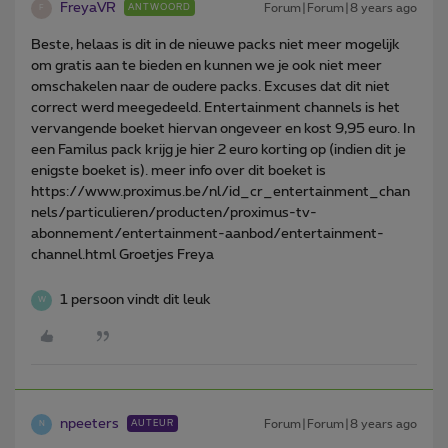
FreyaVR
Forum|Forum|8 years ago
ANTWOORD
F
Beste, helaas is dit in de nieuwe packs niet meer mogelijk
om gratis aan te bieden en kunnen we je ook niet meer
omschakelen naar de oudere packs. Excuses dat dit niet
correct werd meegedeeld. Entertainment channels is het
vervangende boeket hiervan ongeveer en kost 9,95 euro. In
een Familus pack krijg je hier 2 euro korting op (indien dit je
enigste boeket is). meer info over dit boeket is
https://www.proximus.be/nl/id_cr_entertainment_chan
nels/particulieren/producten/proximus-tv-
abonnement/entertainment-aanbod/entertainment-
channel.html Groetjes Freya
1 persoon vindt dit leuk
W
npeeters
Forum|Forum|8 years ago
AUTEUR
N