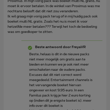
Proximus. In mijn vorig pack was boeket multi NL gratis, nu
moet ik ervoor betalen. In de winkel van Proximus was me
nochtans belooft dat dit niet zou veranderen.
Ik wil graag mijn vorig pack terug of in mij huidig pack ook
boeket multi NL gratis. Zoals het nu is moet ik voor
hetzelfde meer betalen??? Terwijl het toch de bedoeling
was om goedkoper te zitten.
Beste antwoord door
FreyaVR
Beste, helaas is dit in de nieuwe packs
niet meer mogelijk om gratis aan te
bieden en kunnen we je ook niet meer
omschakelen naar de oudere packs.
Excuses dat dit niet correct werd
meegedeeld. Entertainment channels is
het vervangende boeket hiervan
ongeveer en kost 9,95 euro. In een
Familus pack krijg je hier 2 euro korting
op (indien dit je enigste boeket is). meer
info over dit boeket is