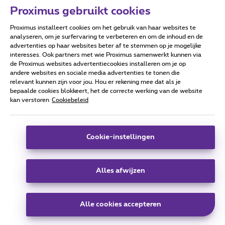
Proximus gebruikt cookies
Proximus installeert cookies om het gebruik van haar websites te
Forumvoorwaarden
Accessibility statement
analyseren, om je surfervaring te verbeteren en om de inhoud en de
advertenties op haar websites beter af te stemmen op je mogelijke
interesses. Ook partners met wie Proximus samenwerkt kunnen via
de Proximus websites advertentiecookies installeren om je op
andere websites en sociale media advertenties te tonen die
relevant kunnen zijn voor jou. Hou er rekening mee dat als je
Alle rechten voorbehouden. ©
2026
Proximus
bepaalde cookies blokkeert, het de correcte werking van de website
kan verstoren
Cookiebeleid
Algemene voorwaarden, consumenteninfo
Prijslijst en tarieven
Toegankelijkheid
Privacy
Cookiebeleid
Cookie manager
Bedrijfsgegevens
Deze website is gecreëerd en wordt beheerd conform het
Cookie-instellingen
Belgisch recht.
Koning Albert II-laan 27 - B-1030 Brussel.
Alles afwijzen
Carrier & Wholesale Solutions
Alle cookies accepteren
Proximus Group
|
Telindus
Jobs
|
Sitemap