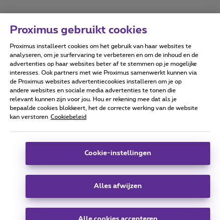
Proximus gebruikt cookies
Proximus installeert cookies om het gebruik van haar websites te
Forumvoorwaarden
Accessibility statement
analyseren, om je surfervaring te verbeteren en om de inhoud en de
advertenties op haar websites beter af te stemmen op je mogelijke
interesses. Ook partners met wie Proximus samenwerkt kunnen via
de Proximus websites advertentiecookies installeren om je op
andere websites en sociale media advertenties te tonen die
relevant kunnen zijn voor jou. Hou er rekening mee dat als je
Alle rechten voorbehouden. ©
2026
Proximus
bepaalde cookies blokkeert, het de correcte werking van de website
kan verstoren
Cookiebeleid
Algemene voorwaarden, consumenteninfo
Prijslijst en tarieven
Toegankelijkheid
Privacy
Cookiebeleid
Cookie manager
Bedrijfsgegevens
Deze website is gecreëerd en wordt beheerd conform het
Cookie-instellingen
Belgisch recht.
Koning Albert II-laan 27 - B-1030 Brussel.
Alles afwijzen
Carrier & Wholesale Solutions
Alle cookies accepteren
Proximus Group
|
Telindus