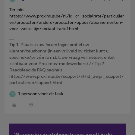
Ter info:
https://www.proximus.be/nl/id_cr_socialrate/particulier
en/producten/andere-producten-opties/abonnementen-
voor-vaste-lijn/sociaal-tarief.html
Tip 1: Plaats in uw forum login-profiel uw
klantnr/telefoonnr (in een vrij veld bv. ticket kunt u
specifieke/privé info m.b.t. uw vraag vermelden, enkel
zichtbaar voor Proximus-medewerkers) // Tip 2:
Raadpleeg de FAQ pagina's
https://www.proximus.be/support/nl/id_zwpr_support/
particulieren/support.html
1 persoon vindt dit leuk
W
Waarom je smartphone trager wordt in de