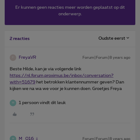
Er kunnen geen reacties meer worden geplaatst op dit
onderwerp.
Oudste eerst
2 reacties
FreyaVR
Forum|Forum|8 years ago
F
Beste Hilde, kan je via volgende link
https://nl.
forum.proximus.be/inbox/conversation?
with=51679
het betrokken klantennummer geven? Dan
kijken we na wa we voor je kunnen doen. Groetjes Freya
1 persoon vindt dit leuk
W
M_016
Forum|Forum|8 years ago
M