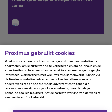
zomer
Proximus gebruikt cookies
Proximus installeert cookies om het gebruik van haar websites te
Forumvoorwaarden
Accessibility statement
analyseren, om je surfervaring te verbeteren en om de inhoud en de
advertenties op haar websites beter af te stemmen op je mogelijke
interesses. Ook partners met wie Proximus samenwerkt kunnen via
de Proximus websites advertentiecookies installeren om je op
andere websites en sociale media advertenties te tonen die
relevant kunnen zijn voor jou. Hou er rekening mee dat als je
Alle rechten voorbehouden. ©
2026
Proximus
bepaalde cookies blokkeert, het de correcte werking van de website
kan verstoren
Cookiebeleid
Algemene voorwaarden, consumenteninfo
Prijslijst en tarieven
Toegankelijkheid
Privacy
Cookiebeleid
Cookie manager
Bedrijfsgegevens