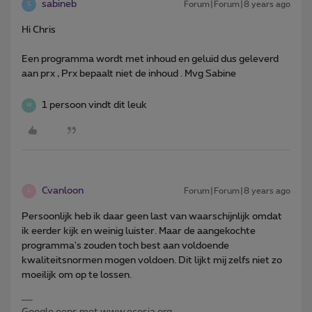
sabineb
Forum|Forum|8 years ago
S
Hi Chris
Een programma wordt met inhoud en geluid dus geleverd
aan prx , Prx bepaalt niet de inhoud . Mvg Sabine
1 persoon vindt dit leuk
W
Cvanloon
Forum|Forum|8 years ago
C
Persoonlijk heb ik daar geen last van waarschijnlijk omdat
ik eerder kijk en weinig luister. Maar de aangekochte
programma's zouden toch best aan voldoende
kwaliteitsnormen mogen voldoen. Dit lijkt mij zelfs niet zo
moeilijk om op te lossen.
Google eens met www.ecosia.org