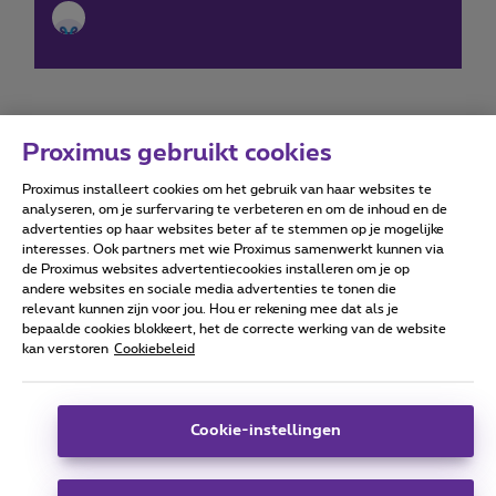
Proximus gebruikt cookies
Proximus installeert cookies om het gebruik van haar websites te
Forumvoorwaarden
Accessibility statement
analyseren, om je surfervaring te verbeteren en om de inhoud en de
advertenties op haar websites beter af te stemmen op je mogelijke
interesses. Ook partners met wie Proximus samenwerkt kunnen via
de Proximus websites advertentiecookies installeren om je op
andere websites en sociale media advertenties te tonen die
relevant kunnen zijn voor jou. Hou er rekening mee dat als je
Alle rechten voorbehouden. ©
2026
Proximus
bepaalde cookies blokkeert, het de correcte werking van de website
kan verstoren
Cookiebeleid
Algemene voorwaarden, consumenteninfo
Prijslijst en tarieven
Toegankelijkheid
Privacy
Cookiebeleid
Cookie manager
Bedrijfsgegevens
Deze website is gecreëerd en wordt beheerd conform het
Cookie-instellingen
Belgisch recht.
Koning Albert II-laan 27 - B-1030 Brussel.