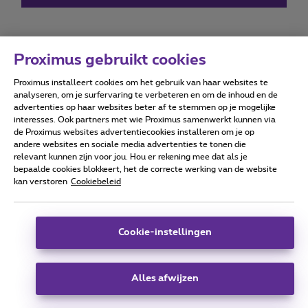
Proximus gebruikt cookies
Proximus installeert cookies om het gebruik van haar websites te
Forumvoorwaarden
Accessibility statement
analyseren, om je surfervaring te verbeteren en om de inhoud en de
advertenties op haar websites beter af te stemmen op je mogelijke
interesses. Ook partners met wie Proximus samenwerkt kunnen via
de Proximus websites advertentiecookies installeren om je op
andere websites en sociale media advertenties te tonen die
relevant kunnen zijn voor jou. Hou er rekening mee dat als je
Alle rechten voorbehouden. ©
2026
Proximus
bepaalde cookies blokkeert, het de correcte werking van de website
kan verstoren
Cookiebeleid
Algemene voorwaarden, consumenteninfo
Prijslijst en tarieven
Toegankelijkheid
Privacy
Cookiebeleid
Cookie manager
Bedrijfsgegevens
Deze website is gecreëerd en wordt beheerd conform het
Cookie-instellingen
Belgisch recht.
Koning Albert II-laan 27 - B-1030 Brussel.
Alles afwijzen