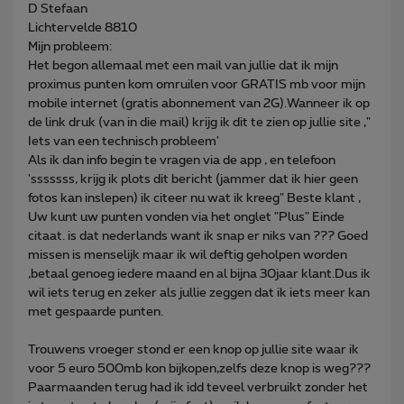
D Stefaan
Lichtervelde 8810
Mijn probleem:
Het begon allemaal met een mail van jullie dat ik mijn
proximus punten kom omruilen voor GRATIS mb voor mijn
mobile internet (gratis abonnement van 2G).Wanneer ik op
de link druk (van in die mail) krijg ik dit te zien op jullie site ,"
Iets van een technisch probleem'
Als ik dan info begin te vragen via de app , en telefoon
'sssssss, krijg ik plots dit bericht (jammer dat ik hier geen
fotos kan inslepen) ik citeer nu wat ik kreeg" Beste klant ,
Uw kunt uw punten vonden via het onglet "Plus" Einde
citaat. is dat nederlands want ik snap er niks van ??? Goed
missen is menselijk maar ik wil deftig geholpen worden
,betaal genoeg iedere maand en al bijna 30jaar klant.Dus ik
wil iets terug en zeker als jullie zeggen dat ik iets meer kan
met gespaarde punten.
Trouwens vroeger stond er een knop op jullie site waar ik
voor 5 euro 500mb kon bijkopen,zelfs deze knop is weg???
Paarmaanden terug had ik idd teveel verbruikt zonder het