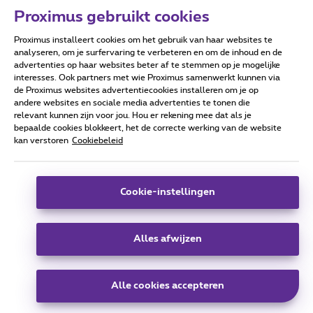
Proximus gebruikt cookies
Proximus installeert cookies om het gebruik van haar websites te
Forumvoorwaarden
Accessibility statement
analyseren, om je surfervaring te verbeteren en om de inhoud en de
advertenties op haar websites beter af te stemmen op je mogelijke
interesses. Ook partners met wie Proximus samenwerkt kunnen via
de Proximus websites advertentiecookies installeren om je op
andere websites en sociale media advertenties te tonen die
relevant kunnen zijn voor jou. Hou er rekening mee dat als je
Alle rechten voorbehouden. ©
2026
Proximus
bepaalde cookies blokkeert, het de correcte werking van de website
kan verstoren
Cookiebeleid
Algemene voorwaarden, consumenteninfo
Prijslijst en tarieven
Toegankelijkheid
Privacy
Cookiebeleid
Cookie manager
Bedrijfsgegevens
Deze website is gecreëerd en wordt beheerd conform het
Cookie-instellingen
Belgisch recht.
Koning Albert II-laan 27 - B-1030 Brussel.
Alles afwijzen
Carrier & Wholesale Solutions
Alle cookies accepteren
Proximus Group
|
Telindus
Jobs
|
Sitemap