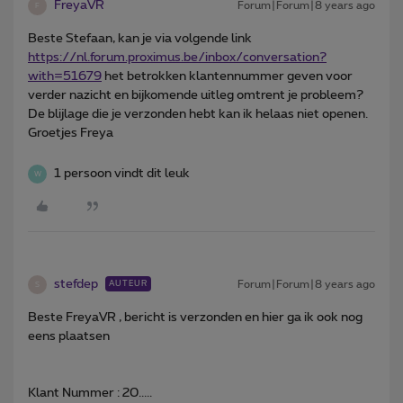
FreyaVR
Forum|Forum|8 years ago
F
Beste Stefaan, kan je via volgende link
https://nl.
forum.proximus.be/inbox/conversation?
with=51679
het betrokken klantennummer geven voor
verder nazicht en bijkomende uitleg omtrent je probleem?
De blijlage die je verzonden hebt kan ik helaas niet openen.
Groetjes Freya
1 persoon vindt dit leuk
W
stefdep
Forum|Forum|8 years ago
AUTEUR
S
Beste FreyaVR , bericht is verzonden en hier ga ik ook nog
eens plaatsen
Klant Nummer : 20.....