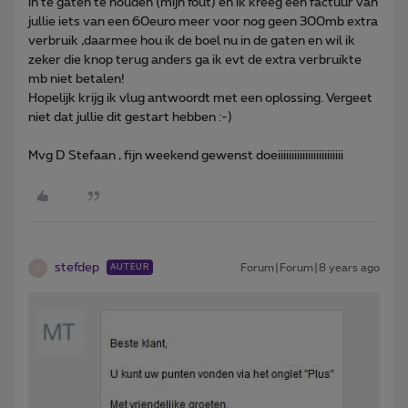
in te gaten te houden (mijn fout) en ik kreeg een factuur van
jullie iets van een 60euro meer voor nog geen 300mb extra
verbruik ,daarmee hou ik de boel nu in de gaten en wil ik
zeker die knop terug anders ga ik evt de extra verbruikte
mb niet betalen!
Hopelijk krijg ik vlug antwoordt met een oplossing. Vergeet
niet dat jullie dit gestart hebben :-)
Mvg D Stefaan , fijn weekend gewenst doeiiiiiiiiiiiiiiiiiiiiiiii
stefdep
Forum|Forum|8 years ago
AUTEUR
S