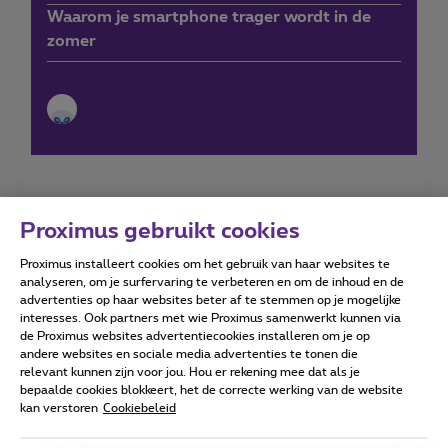
Waarom je smartphone trager wordt in de
zomer
Proximus gebruikt cookies
Proximus installeert cookies om het gebruik van haar websites te
Forumvoorwaarden
Accessibility statement
analyseren, om je surfervaring te verbeteren en om de inhoud en de
advertenties op haar websites beter af te stemmen op je mogelijke
interesses. Ook partners met wie Proximus samenwerkt kunnen via
de Proximus websites advertentiecookies installeren om je op
andere websites en sociale media advertenties te tonen die
relevant kunnen zijn voor jou. Hou er rekening mee dat als je
Alle rechten voorbehouden. ©
2026
Proximus
bepaalde cookies blokkeert, het de correcte werking van de website
kan verstoren
Cookiebeleid
Algemene voorwaarden, consumenteninfo
Prijslijst en tarieven
Toegankelijkheid
Privacy