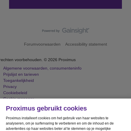
Forumvoorwaarden
Accessibility statement
 rechten voorbehouden. ©
2026
Proximus
Algemene voorwaarden, consumenteninfo
Prijslijst en tarieven
Toegankelijkheid
Privacy
Cookiebeleid
Cookie manager
Bedrijfsgegevens
Nieuw venster
Proximus gebruikt cookies
 website is gecreëerd en wordt beheerd conform het Belgisch recht.
Proximus installeert cookies om het gebruik van haar websites te
ng Albert II-laan 27 - B-1030 Brussel.
analyseren, om je surfervaring te verbeteren en om de inhoud en de
advertenties op haar websites beter af te stemmen op je mogelijke