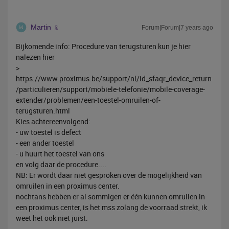
Martin
Forum|Forum|7 years ago
Bijkomende info: Procedure van terugsturen kun je hier
nalezen hier
>
https://www.proximus.be/support/nl/id_sfaqr_device_return
/particulieren/support/mobiele-telefonie/mobile-coverage-
extender/problemen/een-toestel-omruilen-of-
terugsturen.html
Kies achtereenvolgend:
- uw toestel is defect
- een ander toestel
- u huurt het toestel van ons
en volg daar de procedure....
NB: Er wordt daar niet gesproken over de mogelijkheid van
omruilen in een proximus center.
nochtans hebben er al sommigen er één kunnen omruilen in
een proximus center, is het mss zolang de voorraad strekt, ik
weet het ook niet juist.