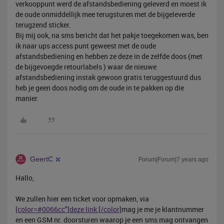
verkooppunt werd de afstandsbediening geleverd en moest ik
de oude onmiddellijk mee terugsturen met de bijgeleverde
terugzend sticker.
Bij mij ook, na sms bericht dat het pakje toegekomen was, ben
ik naar ups access punt geweest met de oude
afstandsbediening en hebben ze deze in de zelfde doos (met
de bijgevoegde retourlabels ) waar de nieuwe
afstandsbediening instak gewoon gratis teruggestuurd dus
heb je geen doos nodig om de oude in te pakken op die
manier.
GeertC
Forum|Forum|7 years ago
Hallo,
We zullen hier een ticket voor opmaken, via
[color=#0066cc"]deze link [/color]
mag je me je klantnummer
en een GSM nr. doorsturen waarop je een sms mag ontvangen