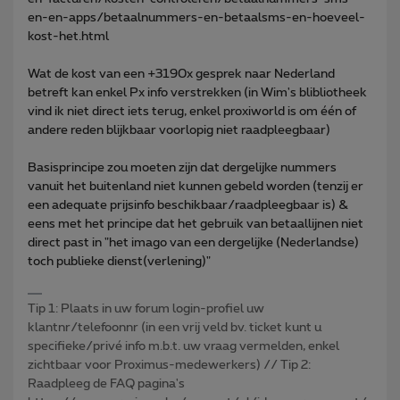
en-en-apps/betaalnummers-en-betaalsms-en-hoeveel-
kost-het.html
Wat de kost van een +3190x gesprek naar Nederland
betreft kan enkel Px info verstrekken (in Wim's blibliotheek
vind ik niet direct iets terug, enkel proxiworld is om één of
andere reden blijkbaar voorlopig niet raadpleegbaar)
Basisprincipe zou moeten zijn dat dergelijke nummers
vanuit het buitenland niet kunnen gebeld worden (tenzij er
een adequate prijsinfo beschikbaar/raadpleegbaar is) &
eens met het principe dat het gebruik van betaallijnen niet
direct past in "het imago van een dergelijke (Nederlandse)
toch publieke dienst(verlening)"
Tip 1: Plaats in uw forum login-profiel uw
klantnr/telefoonnr (in een vrij veld bv. ticket kunt u
specifieke/privé info m.b.t. uw vraag vermelden, enkel
zichtbaar voor Proximus-medewerkers) // Tip 2:
Raadpleeg de FAQ pagina's