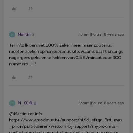
Martin
Forum|Forum|8 years ago
Ter info: Ik ben niet 100% zeker meer maar zou terug
moeten zoeken op hun proximus site, waar ik dacht onlangs
nog ergens gelezen te hebben van 0,5 €/minuut voor 900
nummers ....!!!
M_016
Forum|Forum|8 years ago
M
@Martin: ter info
https://www.proximus.be/support/nl/id_sfaqr_3rd_max
_price/particulieren/welkom-bij-support/myproximus-
en-facturen/kosten-controleren/betaalnummers-sms-