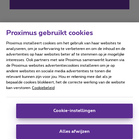
Proximus gebruikt cookies
Proximus installeert cookies om het gebruik van haar websites te
Forumvoorwaarden
Accessibility statement
analyseren, om je surfervaring te verbeteren en om de inhoud en de
advertenties op haar websites beter af te stemmen op je mogelijke
interesses. Ook partners met wie Proximus samenwerkt kunnen via
de Proximus websites advertentiecookies installeren om je op
andere websites en sociale media advertenties te tonen die
relevant kunnen zijn voor jou. Hou er rekening mee dat als je
Alle rechten voorbehouden. ©
2026
Proximus
bepaalde cookies blokkeert, het de correcte werking van de website
kan verstoren
Cookiebeleid
Algemene voorwaarden, consumenteninfo
Prijslijst en tarieven
Toegankelijkheid
Privacy
Cookiebeleid
Cookie manager
Bedrijfsgegevens
Deze website is gecreëerd en wordt beheerd conform het
Cookie-instellingen
Belgisch recht.
Koning Albert II-laan 27 - B-1030 Brussel.
Alles afwijzen