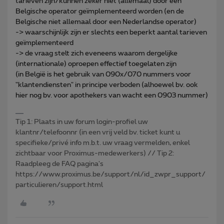
tarieven zijn/kunnen zeker niet (allemaal) door een
Belgische operator geïmplementeerd worden (en de
Belgische niet allemaal door een Nederlandse operator)
-> waarschijnlijk zijn er slechts een beperkt aantal tarieven
geïmplementeerd
-> de vraag stelt zich eveneens waarom dergelijke
(internationale) oproepen effectief toegelaten zijn
(in België is het gebruik van 090x/070 nummers voor
"klantendiensten" in principe verboden (alhoewel bv. ook
hier nog bv. voor apothekers van wacht een 0903 nummer)
Tip 1: Plaats in uw forum login-profiel uw
klantnr/telefoonnr (in een vrij veld bv. ticket kunt u
specifieke/privé info m.b.t. uw vraag vermelden, enkel
zichtbaar voor Proximus-medewerkers) // Tip 2:
Raadpleeg de FAQ pagina's
https://www.proximus.be/support/nl/id_zwpr_support/
particulieren/support.html