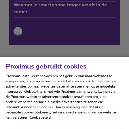
Waarom je smartphone trager wordt in de
zomer
Proximus gebruikt cookies
Proximus installeert cookies om het gebruik van haar websites te
Forumvoorwaarden
Accessibility statement
analyseren, om je surfervaring te verbeteren en om de inhoud en de
advertenties op haar websites beter af te stemmen op je mogelijke
interesses. Ook partners met wie Proximus samenwerkt kunnen via
de Proximus websites advertentiecookies installeren om je op
andere websites en sociale media advertenties te tonen die
relevant kunnen zijn voor jou. Hou er rekening mee dat als je
Alle rechten voorbehouden. ©
2026
Proximus
bepaalde cookies blokkeert, het de correcte werking van de website
kan verstoren
Cookiebeleid
Algemene voorwaarden, consumenteninfo
Prijslijst en tarieven
Toegankelijkheid
Privacy