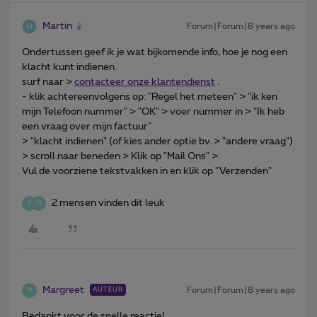
Martin
Forum|Forum|8 years ago
Ondertussen geef ik je wat bijkomende info, hoe je nog een
klacht kunt indienen.
surf naar >
contacteer onze klantendienst
.
- klik achtereenvolgens op: "Regel het meteen" > "ik ken
mijn Telefoon nummer" > "OK" > voer nummer in > "Ik heb
een vraag over mijn factuur"
> "klacht indienen" (of kies ander optie bv. > "andere vraag")
> scroll naar beneden > Klik op "Mail Ons" >
Vul de voorziene tekstvakken in en klik op "Verzenden"
2 mensen vinden dit leuk
W
M
Margreet
Forum|Forum|8 years ago
AUTEUR
M
Bedankt voor de snelle reactie!