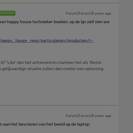
Forum|Forum|8 years ago
NTWOORD
en happy house technieker boeken, op de lijn zelf zien we
_happy_house_new/particulieren/producten/r-
d? ‘Like’ dan het antwoord en markeer het als 'Beste
gelijkaardige situatie zullen dan sneller een oplossing
Forum|Forum|8 years ago
 aan het bevriezen van het beeld op de laptop.