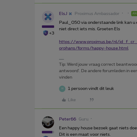
ElsJ
Proximus Ambassador
A
Paul_050 via onderstaande link kan u e
niet direct iets mis. Groeten Els
+3
https://www.proximus.be/nl/id_f_cr
orphans/forms/happy-house.html
Tip: Werd jouw vraag correct beantwoor
antwoord'. De andere forumleden in een 
vinden
1 persoon vindt dit leuk
W
Like
Peter66
Guru
Een happy house bezoek gaat niets doen
Dit is een maat voor niets.