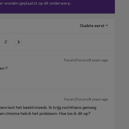
er worden geplaatst op dit onderwerp.
Oudste eerst
2
Forum|Forum|8 years ago
en ?
Forum|Forum|8 years ago
 bevriest het beeld steeds. Ik krijg nochthans genoeg
 en chrome heb ik het probleem. Hoe los ik dit op?