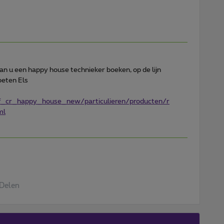
n u een happy house technieker boeken, op de lijn
roeten Els
f_cr_happy_house_new/particulieren/producten/r
ml
Delen