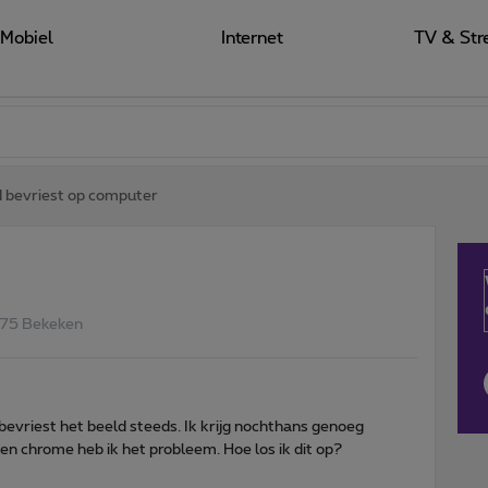
Mobiel
Internet
TV & Str
 bevriest op computer
75 Bekeken
 bevriest het beeld steeds. Ik krijg nochthans genoeg
 en chrome heb ik het probleem. Hoe los ik dit op?