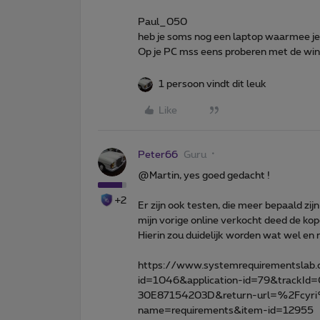
Paul_050
heb je soms nog een laptop waarmee je 
Op je PC mss eens proberen met de win
1 persoon vindt dit leuk
Like
Peter66
Guru
@Martin, yes goed gedacht !
+2
Er zijn ook testen, die meer bepaald zij
mijn vorige online verkocht deed de kop
Hierin zou duidelijk worden wat wel en 
https://www.systemrequirementslab.
id=1046&application-id=79&track
30E87154203D&return-url=%2Fcyr
name=requirements&item-id=12955