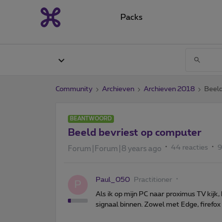
Packs
Community
Archieven
Archieven 2018
Beeld
BEANTWOORD
Beeld bevriest op computer
44 reacties
9
Forum|Forum|8 years ago
Paul_050
Practitioner
P
Als ik op mijn PC naar proximus TV kijk,
signaal binnen. Zowel met Edge, firefox