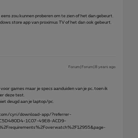
eens zou kunnen proberen om te zien of het dan gebeurt.
dows store app van proximus TV of het dan ook gebeurt.
Forum|Forum|8 years ago
n voor games maar je specs aanduiden van je pc, toen ik
er deze test.
niet deugd aan je laptop/pc.
com/cyri/download-app/?referrer-
Id=C5D480D4-1C07-49E8-ACD9-
i%2Frequirements%2Foverwatch%2F12955&page-