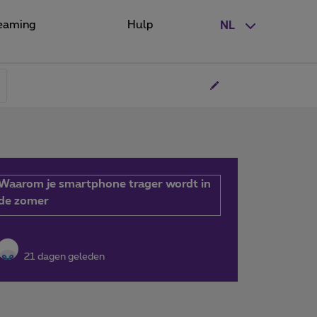
eaming
Hulp
NL
Waarom je smartphone trager wordt in
de zomer
21 dagen geleden