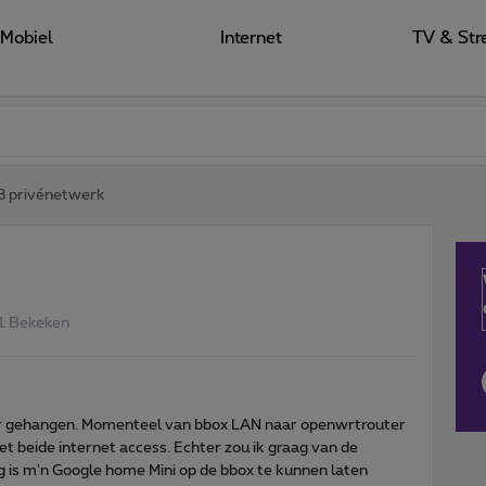
Mobiel
Internet
TV & Str
3 privénetwerk
1 Bekeken
er gehangen. Momenteel van bbox LAN naar openwrtrouter
 beide internet access. Echter zou ik graag van de
 is m'n Google home Mini op de bbox te kunnen laten