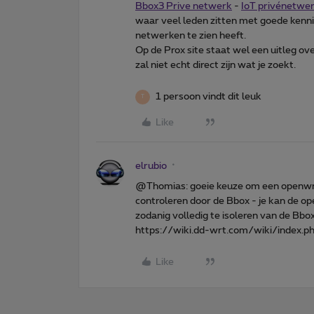
Bbox3 Prive netwerk
-
IoT privénetwe
waar veel leden zitten met goede kenni
netwerken te zien heeft.
Op de Prox site staat wel een uitleg ov
zal niet echt direct zijn wat je zoekt.
1 persoon vindt dit leuk
T
Like
elrubio
@Thomias: goeie keuze om een openwrtr
controleren door de Bbox - je kan de o
zodanig volledig te isoleren van de Bbox
https://wiki.dd-wrt.com/wiki/index.
Like