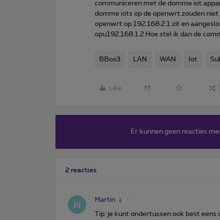
communiceren met de domme iot apparat
domme iots op de openwrt zouden niet
openwrt op 192.168.2.1 zit en aangeslot
opu192.168.1.2 Hoe stel ik dan de comm
BBox3
LAN
WAN
Iot
Su
Like
Er kunnen geen reacties me
2 reacties
Martin
Tip: je kunt ondertussen ook best eens 