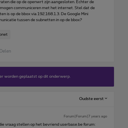
en die op de openwrt zijn aangesloten. Echter de
 mogen communiceren met het internet. Stel dat de
en is op de bbox via 192.168.1.3. De Google Mini
unicatie tussen de subnetten in op de bbox?
bnet
Delen
er worden geplaatst op dit onderwerp.
Oudste eerst
Forum|Forum|7 years ago
die vraag stellen op het bevriend userbase.be forum: