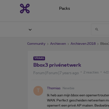
Packs
Community
Archieven
Archieven 2018
Bbox
VRAAG
Bbox3 privénetwerk
2 reacties
40
Forum|Forum|7 years ago
Thomias
Newbie
T
Ik heb aan mijn bbox een openwrtrout
WAN. Perfect gescheiden netwerken met
openwrt een privé AP maken. Bedoeling