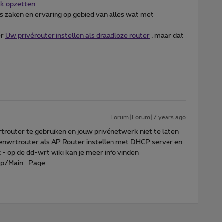
rk opzetten
s zaken en ervaring op gebied van alles wat met
er
Uw privérouter instellen als draadloze router
, maar dat
Forum|Forum|7 years ago
outer te gebruiken en jouw privénetwerk niet te laten
penwrtrouter als AP Router instellen met DHCP server en
 - op de dd-wrt wiki kan je meer info vinden
php/Main_Page