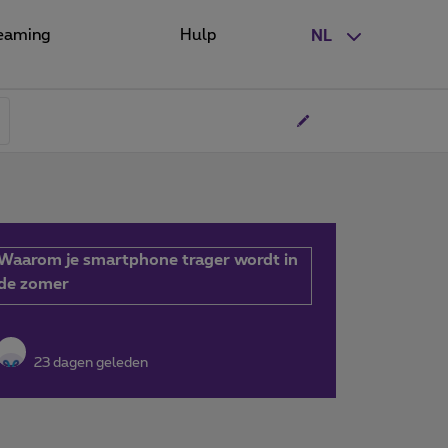
eaming
Hulp
NL
Waarom je smartphone trager wordt in
de zomer
23 dagen geleden