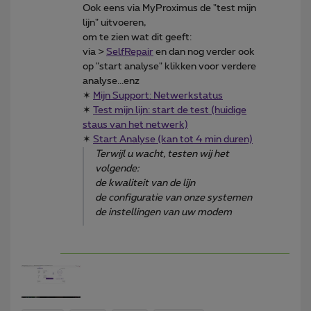
Ook eens via MyProximus de "test mijn
lijn" uitvoeren,
om te zien wat dit geeft:
via >
SelfRepair
en dan nog verder ook
op "start analyse" klikken voor verdere
analyse...enz
✶
Mijn Support: Netwerkstatus
✶
Test mijn lijn: start de test (huidige
staus van het netwerk)
✶
Start Analyse (kan tot 4 min duren)
Terwijl u wacht, testen wij het
volgende:
de kwaliteit van de lijn
de configuratie van onze systemen
de instellingen van uw modem