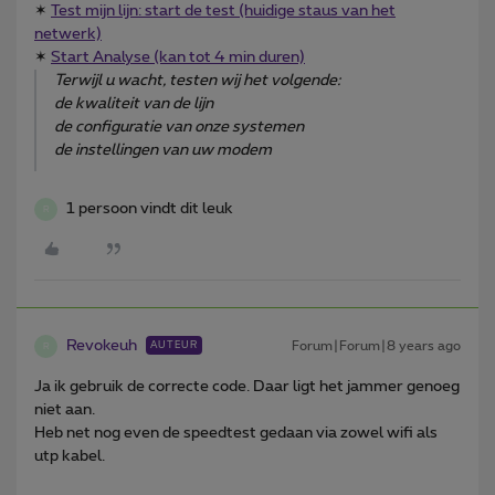
✶
Test mijn lijn: start de test (huidige staus van het
netwerk)
✶
Start Analyse (kan tot 4 min duren)
Terwijl u wacht, testen wij het volgende:
de kwaliteit van de lijn
de configuratie van onze systemen
de instellingen van uw modem
1 persoon vindt dit leuk
R
Revokeuh
Forum|Forum|8 years ago
AUTEUR
R
Ja ik gebruik de correcte code. Daar ligt het jammer genoeg
niet aan.
Heb net nog even de speedtest gedaan via zowel wifi als
utp kabel.