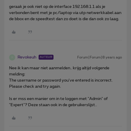
geraak je ook niet op de interface 192.168.1.1 als je
verbonden bent met je pc/laptop via utp netwerkkabel aan
de bbox en de speedtest dan zo doet is die dan ook zo laag.
Revokeuh
Forum|Forum|8 years ago
AUTEUR
R
Nee ik kan maar niet aanmelden.. krijg altijd volgende
melding:
The username or password you've entered is incorrect.
Please check and try again.
Is er mss een manier om in te loggen met "Admin" of
"Expert"? Deze staan ook in de gebruikerslijst..