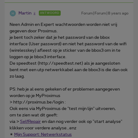
Martin
Forum|Forum|8 years ago
ANTWOORD
Neen Admin en Expert wachtwoorden worden niet vrij
gegeven door Proximus.
je bent toch zeker dat je het password van de bbox
interface (User password) en niet het password van de wifi
(wirelesskey) afleest op je sticker van de bbox3 om in te
loggen op je bbox3 interface.
De speedtest (http://speedtest.net) als je aangesloten
bent met een utp netwerkkabel aan de bbox3 is die dan ook
zo laag.
PS: heb je al eens gekeken of er problemen aangegeven
worden op je MyProximus
> http://proximus.be/login :
Ook eens via MyProximus de "test mijn lijn" uitvoeren,
om te zien wat dit geeft:
via >
SelfRepair
en dan nog verder ook op "start analyse"
klikken voor verdere analyse...enz
✶
Mijn Support: Netwerkstatus