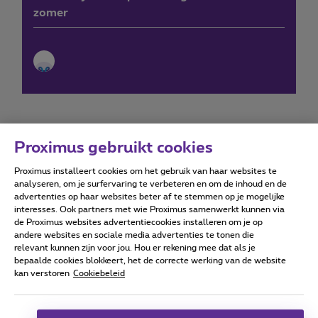
zomer
Proximus gebruikt cookies
Proximus installeert cookies om het gebruik van haar websites te
Forumvoorwaarden
Accessibility statement
analyseren, om je surfervaring te verbeteren en om de inhoud en de
advertenties op haar websites beter af te stemmen op je mogelijke
interesses. Ook partners met wie Proximus samenwerkt kunnen via
de Proximus websites advertentiecookies installeren om je op
andere websites en sociale media advertenties te tonen die
relevant kunnen zijn voor jou. Hou er rekening mee dat als je
Alle rechten voorbehouden. ©
2026
Proximus
bepaalde cookies blokkeert, het de correcte werking van de website
kan verstoren
Cookiebeleid
Algemene voorwaarden, consumenteninfo
Prijslijst en tarieven
Toegankelijkheid
Privacy
Cookiebeleid
Cookie manager
Bedrijfsgegevens