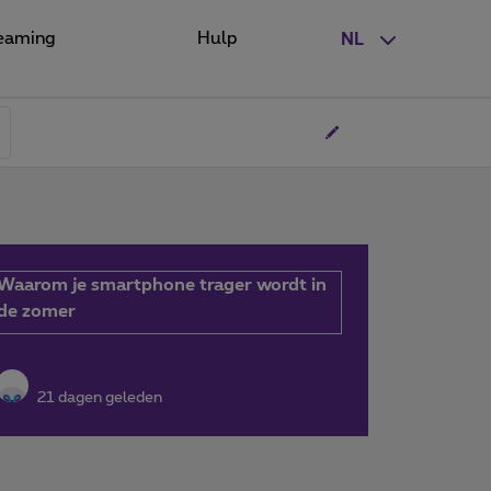
eaming
Hulp
NL
Waarom je smartphone trager wordt in
de zomer
21 dagen geleden