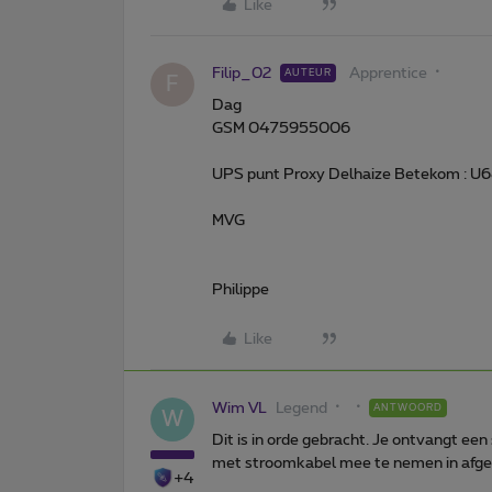
Like
Filip_02
Apprentice
AUTEUR
F
Dag
GSM 0475955006
UPS punt Proxy Delhaize Betekom : 
MVG
Philippe
Like
Wim VL
Legend
ANTWOORD
W
Dit is in orde gebracht. Je ontvangt een
met stroomkabel mee te nemen in afge
+4