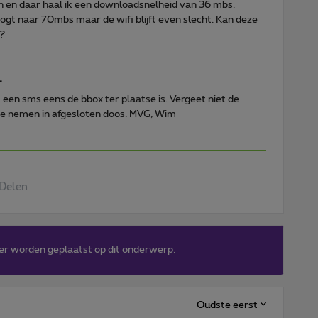
n en daar haal ik een downloadsnelheid van 36 mbs.
ogt naar 70mbs maar de wifi blijft even slecht. Kan deze
?
L
t een sms eens de bbox ter plaatse is. Vergeet niet de
e nemen in afgesloten doos. MVG, Wim
Delen
er worden geplaatst op dit onderwerp.
Oudste eerst