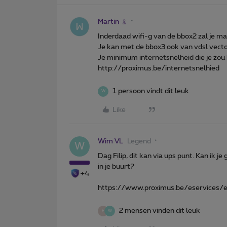
Martin
Inderdaad wifi-g van de bbox2 zal je m
Je kan met de bbox3 ook van vdsl vectori
Je minimum internetsnelheid die je zou 
http://proximus.be/internetsnelhied
1 persoon vindt dit leuk
W
Like
Wim VL
Legend
W
Dag Filip, dit kan via ups punt. Kan ik
in je buurt?
+4
https://www.proximus.be/eservices/
2 mensen vinden dit leuk
F
W