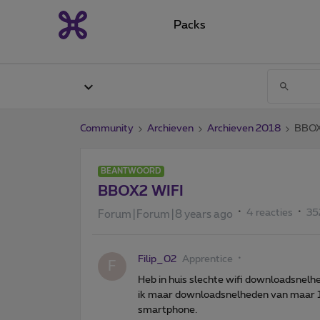
Packs
Community
Archieven
Archieven 2018
BBOX
BEANTWOORD
BBOX2 WIFI
4 reacties
35
Forum|Forum|8 years ago
Filip_02
Apprentice
F
Heb in huis slechte wifi downloadsnelh
ik maar downloadsnelheden van maar 15
smartphone.