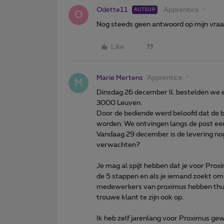
Odette11
Apprentice
AUTEUR
O
Nog steeds geen antwoord op mijn vraa
Like
Marie Mertens
Apprentice
M
Dinsdag 26 december ll. bestelden we 
3000 Leuven.
Door de bediende werd beloofd dat de 
worden. We ontvingen langs de post ee
Vandaag 29 december is de levering no
verwachten?
Je mag al spijt hebben dat je voor Prox
de 5 stappen en als je iemand zoekt om 
medewerkers van proximus hebben thuis 
trouwe klant te zijn ook op.
Ik heb zelf jarenlang voor Proximus gew