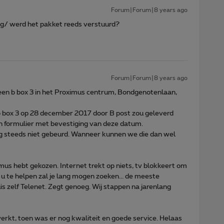
Forum|Forum|8 years ago
g/ werd het pakket reeds verstuurd?
Forum|Forum|8 years ago
een b box 3 in het Proximus centrum, Bondgenotenlaan,
b box 3 op 28 december 2017 door B post zou geleverd
n formulier met bevestiging van deze datum.
g steeds niet gebeurd. Wanneer kunnen we die dan wel
imus hebt gekozen. Internet trekt op niets, tv blokkeert om
u te helpen zal je lang mogen zoeken... de meeste
zelf Telenet. Zegt genoeg. Wij stappen na jarenlang
erkt, toen was er nog kwaliteit en goede service. Helaas