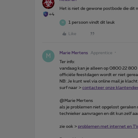
Het is niet de gewone postbode die dit 
+4
1 persoon vindt dit leuk
W
Like
Marie Mertens
Apprentice
M
Ter info:
vandaag kan je alleen op 0800 22 800 
officiële feestdagen wordt er niet ger
NB: Je kunt wel via online mail je klac
surf naar >
contacteer onze klantendie
@Marie Mertens
als je problemen niet opgelost geraken 
technieker aanvragen en dit kun zelf 
zie ook >
problemen met internet en T