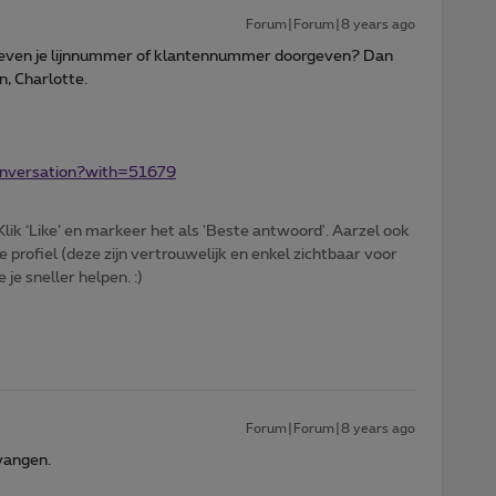
Forum|Forum|8 years ago
ht even je lijnnummer of klantennummer doorgeven? Dan
en, Charlotte.
conversation?with=51679
ik ‘Like’ en markeer het als 'Beste antwoord'. Aarzel ook
e profiel (deze zijn vertrouwelijk en enkel zichtbaar voor
je sneller helpen. :)
Forum|Forum|8 years ago
vangen.