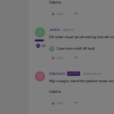
Odette
Like
JanDe
Legend
J
Dit order staat op uitvoering, kan elk m
+3
1 persoon vindt dit leuk
W
Like
Odette11
Apprentice
AUTEUR
O
Mijn vraag is: werd het pakket reeds ve
Odette
Like