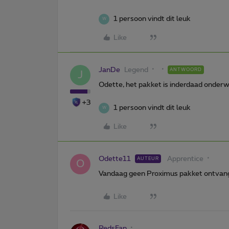
1 persoon vindt dit leuk
W
Like
JanDe
Legend
ANTWOORD
J
Odette, het pakket is inderdaad onderw
+3
1 persoon vindt dit leuk
W
Like
Odette11
Apprentice
AUTEUR
O
Vandaag geen Proximus pakket ontvange
Like
RedsFan