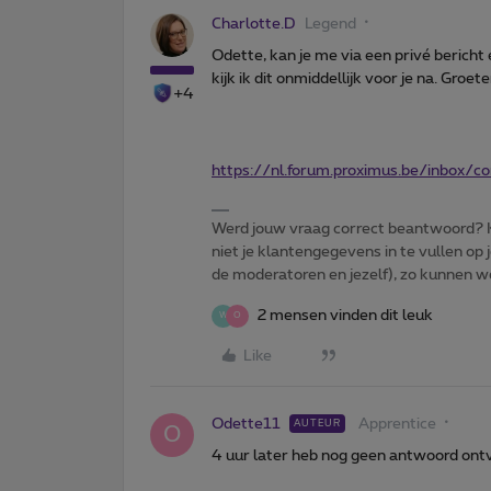
Charlotte.D
Legend
Odette, kan je me via een privé beric
kijk ik dit onmiddellijk voor je na. Groet
+4
https://nl.forum.proximus.be/inbox/
Werd jouw vraag correct beantwoord? Kl
niet je klantengegevens in te vullen op j
de moderatoren en jezelf), zo kunnen we 
2 mensen vinden dit leuk
W
O
Like
Odette11
Apprentice
AUTEUR
O
4 uur later heb nog geen antwoord ont