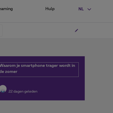
eaming
Hulp
NL
Waarom je smartphone trager wordt in
de zomer
22 dagen geleden