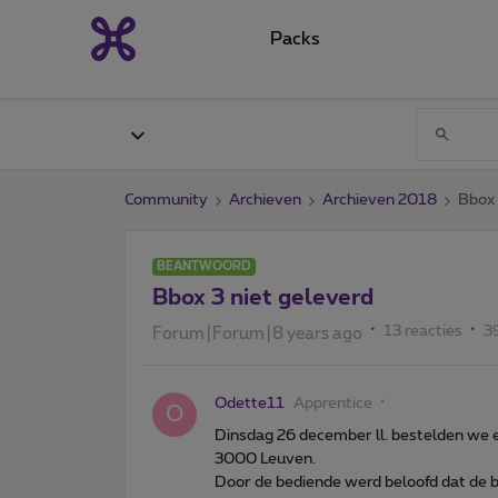
Packs
Community
Archieven
Archieven 2018
Bbox 
BEANTWOORD
Bbox 3 niet geleverd
13 reacties
3
Forum|Forum|8 years ago
Odette11
Apprentice
O
Dinsdag 26 december ll. bestelden we 
3000 Leuven.
Door de bediende werd beloofd dat de 