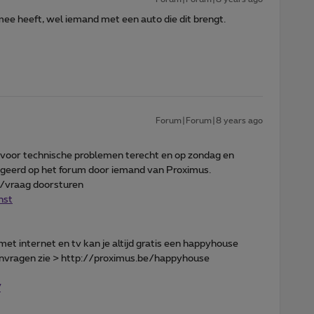
mee heeft, wel iemand met een auto die dit brengt.
Forum|Forum|8 years ago
voor technische problemen terecht en op zondag en
eageerd op het forum door iemand van Proximus.
ht/vraag doorsturen
nst
met internet en tv kan je altijd gratis een happyhouse
aanvragen zie > http://proximus.be/happyhouse
V