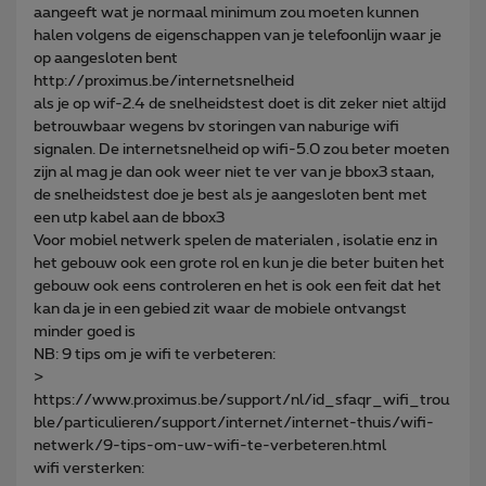
aangeeft wat je normaal minimum zou moeten kunnen
halen volgens de eigenschappen van je telefoonlijn waar je
op aangesloten bent
http://proximus.be/internetsnelheid
als je op wif-2.4 de snelheidstest doet is dit zeker niet altijd
betrouwbaar wegens bv storingen van naburige wifi
signalen. De internetsnelheid op wifi-5.0 zou beter moeten
zijn al mag je dan ook weer niet te ver van je bbox3 staan,
de snelheidstest doe je best als je aangesloten bent met
een utp kabel aan de bbox3
Voor mobiel netwerk spelen de materialen , isolatie enz in
het gebouw ook een grote rol en kun je die beter buiten het
gebouw ook eens controleren en het is ook een feit dat het
kan da je in een gebied zit waar de mobiele ontvangst
minder goed is
NB: 9 tips om je wifi te verbeteren:
>
https://www.proximus.be/support/nl/id_sfaqr_wifi_trou
ble/particulieren/support/internet/internet-thuis/wifi-
netwerk/9-tips-om-uw-wifi-te-verbeteren.html
wifi versterken: