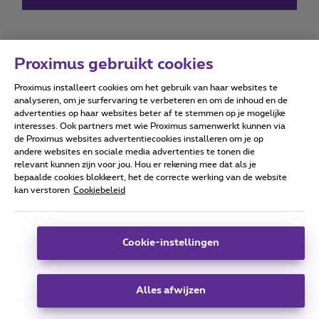
Proximus gebruikt cookies
Proximus installeert cookies om het gebruik van haar websites te
Forumvoorwaarden
Accessibility statement
analyseren, om je surfervaring te verbeteren en om de inhoud en de
advertenties op haar websites beter af te stemmen op je mogelijke
interesses. Ook partners met wie Proximus samenwerkt kunnen via
de Proximus websites advertentiecookies installeren om je op
andere websites en sociale media advertenties te tonen die
relevant kunnen zijn voor jou. Hou er rekening mee dat als je
Alle rechten voorbehouden. ©
2026
Proximus
bepaalde cookies blokkeert, het de correcte werking van de website
kan verstoren
Cookiebeleid
Algemene voorwaarden, consumenteninfo
Prijslijst en tarieven
Toegankelijkheid
Privacy
Cookiebeleid
Cookie manager
Bedrijfsgegevens
Deze website is gecreëerd en wordt beheerd conform het
Cookie-instellingen
Belgisch recht.
Koning Albert II-laan 27 - B-1030 Brussel.
Alles afwijzen