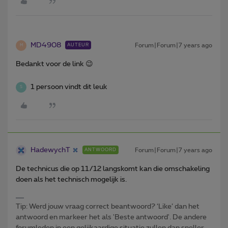
MD4908
Forum|Forum|7 years ago
AUTEUR
M
Bedankt voor de link 😉
1 persoon vindt dit leuk
S
HadewychT
Forum|Forum|7 years ago
ANTWOORD
De technicus die op 11/12 langskomt kan die omschakeling
doen als het technisch mogelijk is.
Tip: Werd jouw vraag correct beantwoord? ‘Like’ dan het
antwoord en markeer het als 'Beste antwoord'. De andere
forumleden in een gelijkaardige situatie zullen dan sneller