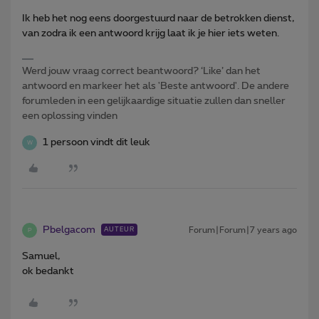
Ik heb het nog eens doorgestuurd naar de betrokken dienst,
van zodra ik een antwoord krijg laat ik je hier iets weten.
Werd jouw vraag correct beantwoord? ‘Like’ dan het
antwoord en markeer het als 'Beste antwoord'. De andere
forumleden in een gelijkaardige situatie zullen dan sneller
een oplossing vinden
1 persoon vindt dit leuk
W
Pbelgacom
Forum|Forum|7 years ago
AUTEUR
P
Samuel,
ok bedankt