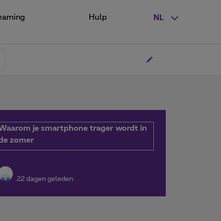
eaming
Hulp
NL
Waarom je smartphone trager wordt in
de zomer
22 dagen geleden