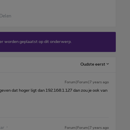
Delen
er worden geplaatst op dit onderwerp.
Oudste eerst
Forum|Forum|7 years ago
s geven dat hoger ligt dan 192.168.1.127 dan zou je ook van
tar
Forum|Forum|7 years ago