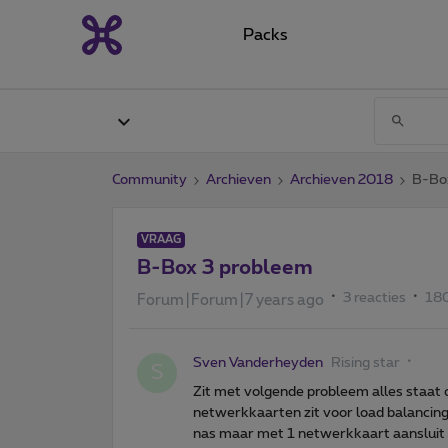
Packs
Community
Archieven
Archieven 2018
B-Bo
VRAAG
B-Box 3 probleem
3 reacties
18
Forum|Forum|7 years ago
Sven Vanderheyden
Rising star
S
Zit met volgende probleem alles staat 
netwerkkaarten zit voor load balancing g
nas maar met 1 netwerkkaart aansluit h