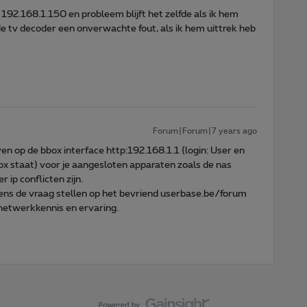
192.168.1.150 en probleem blijft het zelfde als ik hem
e tv decoder een onverwachte fout, als ik hem uittrek heb
Forum|Forum|7 years ago
n op de bbox interface http:192.168.1.1 (login: User en
ox staat) voor je aangesloten apparaten zoals de nas
r ip conflicten zijn.
ens de vraag stellen op het bevriend userbase.be/forum
netwerkkennis en ervaring.