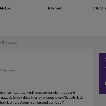
Mobiel
Internet
TV & Str
x 3 probleem
0 Bekeken
op dhcp maar als ik mijn nas server die met bound
aat de b-box dhcp in error en zegt ip conflict, als ik de
eb ik dit probleem niet,iemand een idee ?