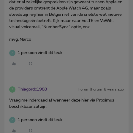
dat er al zakelijke gesprekken zijn geweest tussen Apple en
de providers omtrent de Apple Watch 4G, maar zoals
steeds zijn wij hier in België niet van de snelste wat nieuwe
technologieën betreft. Kijk maar naar VoLTE en VoWifi,
visual voicemail, “NumberSync” optie, enz.....
mvg, Marco
1 persoon vindt dit leuk
A
Thiagordc1983
Forum|Forum|8 years ago
T
Vraag me inderdaad af wanneer deze hier via Proximus
beschikbaar zal zijn.
1 persoon vindt dit leuk
A