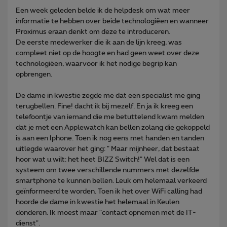
Een week geleden belde ik de helpdesk om wat meer
informatie te hebben over beide technologiëen en wanneer
Proximus eraan denkt om deze te introduceren.
De eerste medewerker die ik aan de lijn kreeg, was
compleet niet op de hoogte en had geen weet over deze
technologiëen, waarvoor ik het nodige begrip kan
opbrengen.
De dame in kwestie zegde me dat een specialist me ging
terugbellen. Fine! dacht ik bij mezelf. En ja ik kreeg een
telefoontje van iemand die me betuttelend kwam melden
dat je met een Applewatch kan bellen zolang die gekoppeld
is aan een Iphone. Toen ik nog eens met handen en tanden
uitlegde waarover het ging: " Maar mijnheer, dat bestaat
hoor wat u wilt: het heet BIZZ Switch!" Wel dat is een
systeem om twee verschillende nummers met dezelfde
smartphone te kunnen bellen. Leuk om helemaal verkeerd
geïnformeerd te worden. Toen ik het over WiFi calling had
hoorde de dame in kwestie het helemaal in Keulen
donderen. Ik moest maar "contact opnemen met de IT-
dienst".