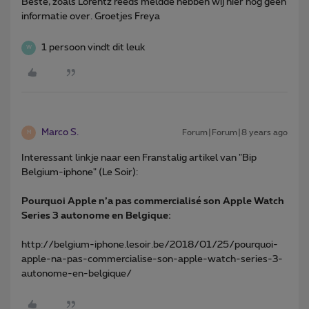
Beste, zoals Lorentz reeds meldde hebben wij hier nog geen
informatie over. Groetjes Freya
1 persoon vindt dit leuk
W
Marco S.
Forum|Forum|8 years ago
M
Interessant linkje naar een Franstalig artikel van "Bip
Belgium-iphone" (Le Soir):
Pourquoi Apple n’a pas commercialisé son Apple Watch
Series 3 autonome en Belgique:
http://belgium-iphone.lesoir.be/2018/01/25/pourquoi-
apple-na-pas-commercialise-son-apple-watch-series-3-
autonome-en-belgique/