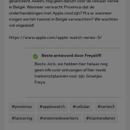
gelanceerd. Alleen, nog geen datum voor de cellular versie
in België. Wanneer verwacht Proximus dat de
onderhandelingen met Apple rond zijn? M.a.w. wanneer
mogen we het toestel in België verwachten? We wachten
vol ongeduld!
https://www.apple.com/apple-watch-series-3/
Beste antwoord door
FreyaVR
Beste Joris, we hebben hier helaas nog
geen info over ontvangen of hier reeds
toekomstplannen voor zijn. Groetjes
Freya
#proximus
#applewatch
#cellular
#series3
#lancering
#onzemedewerkers
#klantendienst