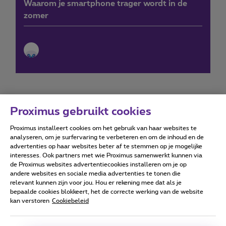
Waarom je smartphone trager wordt in de
zomer
Proximus gebruikt cookies
Proximus installeert cookies om het gebruik van haar websites te
Forumvoorwaarden
Accessibility statement
analyseren, om je surfervaring te verbeteren en om de inhoud en de
advertenties op haar websites beter af te stemmen op je mogelijke
interesses. Ook partners met wie Proximus samenwerkt kunnen via
de Proximus websites advertentiecookies installeren om je op
andere websites en sociale media advertenties te tonen die
relevant kunnen zijn voor jou. Hou er rekening mee dat als je
Alle rechten voorbehouden. ©
2026
Proximus
bepaalde cookies blokkeert, het de correcte werking van de website
kan verstoren
Cookiebeleid
Algemene voorwaarden, consumenteninfo
Prijslijst en tarieven
Toegankelijkheid
Privacy
Cookiebeleid
Cookie manager
Bedrijfsgegevens