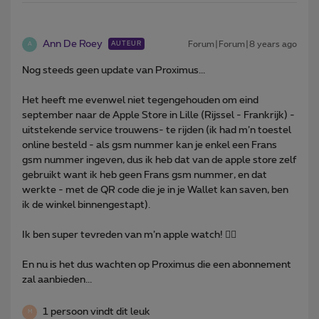
Ann De Roey
Forum|Forum|8 years ago
AUTEUR
A
Nog steeds geen update van Proximus...
Het heeft me evenwel niet tegengehouden om eind
september naar de Apple Store in Lille (Rijssel - Frankrijk) -
uitstekende service trouwens- te rijden (ik had m’n toestel
online besteld - als gsm nummer kan je enkel een Frans
gsm nummer ingeven, dus ik heb dat van de apple store zelf
gebruikt want ik heb geen Frans gsm nummer, en dat
werkte - met de QR code die je in je Wallet kan saven, ben
ik de winkel binnengestapt).
Ik ben super tevreden van m’n apple watch! 👍🏼
En nu is het dus wachten op Proximus die een abonnement
zal aanbieden...
1 persoon vindt dit leuk
M