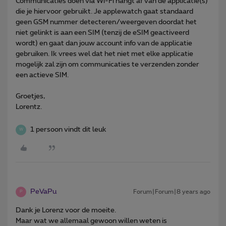
Communicaties doen via Wi-Fi hangt af van de applicatie(s)
die je hiervoor gebruikt. Je applewatch gaat standaard
geen GSM nummer detecteren/weergeven doordat het
niet gelinkt is aan een SIM (tenzij de eSIM geactiveerd
wordt) en gaat dan jouw account info van de applicatie
gebruiken. Ik vrees wel dat het niet met elke applicatie
mogelijk zal zijn om communicaties te verzenden zonder
een actieve SIM.
Groetjes,
Lorentz.
1 persoon vindt dit leuk
W
PeVaPu
Forum|Forum|8 years ago
P
Dank je Lorenz voor de moeite.
Maar wat we allemaal gewoon willen weten is