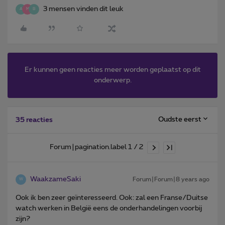
3 mensen vinden dit leuk
A
M
B
Er kunnen geen reacties meer worden geplaatst op dit
onderwerp.
Oudste eerst
35 reacties
Forum|pagination.label 1 / 2
WaakzameSaki
Forum|Forum|8 years ago
W
Ook ik ben zeer geïnteresseerd. Ook: zal een Franse/Duitse
watch werken in België eens de onderhandelingen voorbij
zijn?