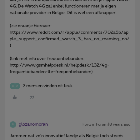
4G. De Watch 4G zal enkel functioneren met je eigen
nationale provider in België. Dit is wel een afknapper.
(zie draadje hierover:
https://www.reddit.com/r/apple/comments/702a5b/ap
ple_support_confirmed_watch_3_has_no_roaming_no/
)
(link met info over frequentiebanden:
http://www.gsmhelpdesk.nl/helpdesk/132/4g-
frequentiebanden-lte-frequentiebanden)
2 mensen vinden dit leuk
W
A
glozanomoran
Forum|Forum|8 years ago
G
Jammer dat zo'n innovatief landje als België toch steeds