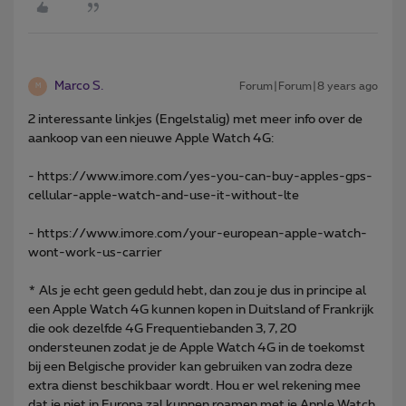
Marco S.
Forum|Forum|8 years ago
M
2 interessante linkjes (Engelstalig) met meer info over de
aankoop van een nieuwe Apple Watch 4G:
- https://www.imore.com/yes-you-can-buy-apples-gps-
cellular-apple-watch-and-use-it-without-lte
- https://www.imore.com/your-european-apple-watch-
wont-work-us-carrier
* Als je echt geen geduld hebt, dan zou je dus in principe al
een Apple Watch 4G kunnen kopen in Duitsland of Frankrijk
die ook dezelfde 4G Frequentiebanden 3, 7, 20
ondersteunen zodat je de Apple Watch 4G in de toekomst
bij een Belgische provider kan gebruiken van zodra deze
extra dienst beschikbaar wordt. Hou er wel rekening mee
dat je niet in Europa zal kunnen roamen met je Apple Watch