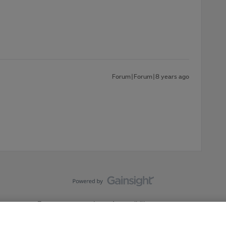
Forum|Forum|8 years ago
Forumvoorwaarden
Accessibility statement