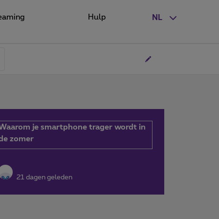
eaming
Hulp
NL
Waarom je smartphone trager wordt in
de zomer
21 dagen geleden