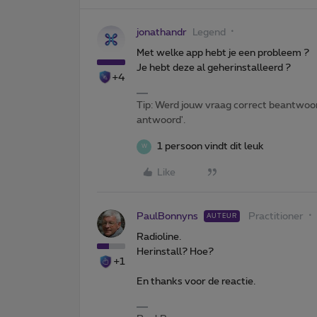
jonathandr
Legend
Met welke app hebt je een probleem ?
Je hebt deze al geherinstalleerd ?
+4
Tip: Werd jouw vraag correct beantwoor
antwoord'.
1 persoon vindt dit leuk
W
Like
PaulBonnyns
Practitioner
AUTEUR
Radioline.
Herinstall? Hoe?
+1
En thanks voor de reactie.