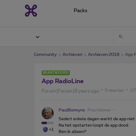
Packs
Community
Archieven
Archieven 2018
App R
BEANTWOORD
App RadioLine
5 reacties
17
Forum|Forum|8 years ago
PaulBonnyns
Practitioner
Sedert enkele dagen werkt de app niet
Na het opstarten loopt de app dood.
+1
Ben ik alleen?