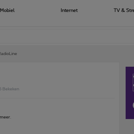
Mobiel
Internet
TV & Str
adioLine
5 Bekeken
 meer.