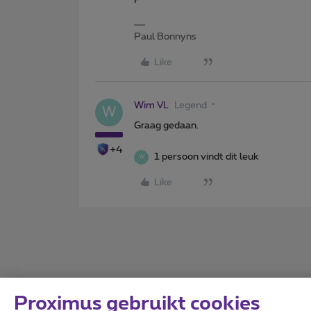
Paul Bonnyns
Like
Wim VL
Legend
W
Graag gedaan.
+4
1 persoon vindt dit leuk
W
Like
Proximus gebruikt cookies