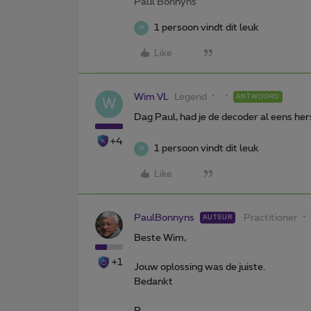
Paul Bonnyns
1 persoon vindt dit leuk
W
Like
Wim VL
Legend
ANTWOORD
W
Dag Paul, had je de decoder al eens h
+4
1 persoon vindt dit leuk
W
Like
PaulBonnyns
Practitioner
AUTEUR
Beste Wim,
+1
Jouw oplossing was de juiste.
Bedankt
P