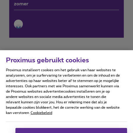
zomer
Proximus gebruikt cookies
Proximus installeert cookies om het gebruik van haar websites te
Forumvoorwaarden
Accessibility statement
analyseren, om je surfervaring te verbeteren en om de inhoud en de
advertenties op haar websites beter af te stemmen op je mogelijke
interesses. Ook partners met wie Proximus samenwerkt kunnen via
de Proximus websites advertentiecookies installeren om je op
andere websites en sociale media advertenties te tonen die
relevant kunnen zijn voor jou. Hou er rekening mee dat als je
Alle rechten voorbehouden. ©
2026
Proximus
bepaalde cookies blokkeert, het de correcte werking van de website
kan verstoren
Cookiebeleid
Algemene voorwaarden, consumenteninfo
Prijslijst en tarieven
Toegankelijkheid
Privacy
Cookiebeleid
Cookie manager
Bedrijfsgegevens
Deze website is gecreëerd en wordt beheerd conform het