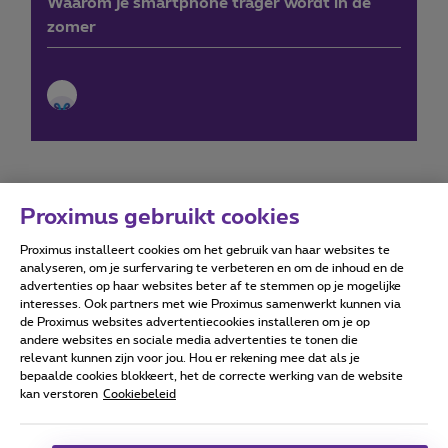
Waarom je smartphone trager wordt in de
zomer
Proximus gebruikt cookies
Proximus installeert cookies om het gebruik van haar websites te
Forumvoorwaarden
Accessibility statement
analyseren, om je surfervaring te verbeteren en om de inhoud en de
advertenties op haar websites beter af te stemmen op je mogelijke
interesses. Ook partners met wie Proximus samenwerkt kunnen via
de Proximus websites advertentiecookies installeren om je op
andere websites en sociale media advertenties te tonen die
relevant kunnen zijn voor jou. Hou er rekening mee dat als je
Alle rechten voorbehouden. ©
2026
Proximus
bepaalde cookies blokkeert, het de correcte werking van de website
kan verstoren
Cookiebeleid
Algemene voorwaarden, consumenteninfo
Prijslijst en tarieven
Toegankelijkheid
Privacy
Cookiebeleid
Cookie manager
Bedrijfsgegevens