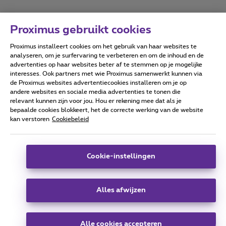
Proximus gebruikt cookies
Proximus installeert cookies om het gebruik van haar websites te
Forumvoorwaarden
Accessibility statement
analyseren, om je surfervaring te verbeteren en om de inhoud en de
advertenties op haar websites beter af te stemmen op je mogelijke
interesses. Ook partners met wie Proximus samenwerkt kunnen via
de Proximus websites advertentiecookies installeren om je op
andere websites en sociale media advertenties te tonen die
relevant kunnen zijn voor jou. Hou er rekening mee dat als je
Alle rechten voorbehouden. ©
2026
Proximus
bepaalde cookies blokkeert, het de correcte werking van de website
kan verstoren
Cookiebeleid
Algemene voorwaarden, consumenteninfo
Prijslijst en tarieven
Toegankelijkheid
Privacy
Cookiebeleid
Cookie manager
Bedrijfsgegevens
Deze website is gecreëerd en wordt beheerd conform het
Cookie-instellingen
Belgisch recht.
Koning Albert II-laan 27 - B-1030 Brussel.
Alles afwijzen
Carrier & Wholesale Solutions
Alle cookies accepteren
Proximus Group
|
Telindus