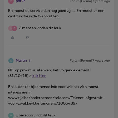
pdrke
Forum|Forum|7 years ago
P
En moest de service dan nog goed zijn.... En moest er een
cast functie in de tvapp zitten.....
2 mensen vinden dit leuk
S
A
Martin
Forum|Forum|7 years ago
NB: op proximus site werd het volgende gemeld
(31/10/18) >
klik hier
En louter ter bijkomende info voor wie het zich moest
interesseren:
www.tijd.be/ondernemen/telecom/Telenet-afgestraft-
voor-zwakke-klantencijfers/10064897
1 persoon vindt dit leuk
W