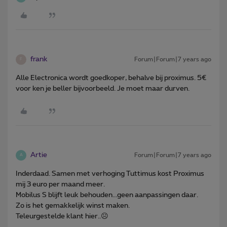
frank
Forum|Forum|7 years ago
F
Alle Electronica wordt goedkoper, behalve bij proximus. 5€
voor ken je beller bijvoorbeeld. Je moet maar durven.
Artie
Forum|Forum|7 years ago
A
Inderdaad. Samen met verhoging Tuttimus kost Proximus
mij 3 euro per maand meer.
Mobilus S blijft leuk behouden...geen aanpassingen daar.
Zo is het gemakkelijk winst maken.
Teleurgestelde klant hier..☹️