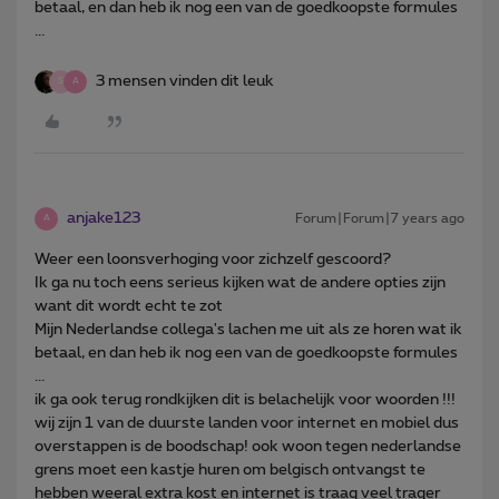
betaal, en dan heb ik nog een van de goedkoopste formules
...
3 mensen vinden dit leuk
S
A
anjake123
Forum|Forum|7 years ago
A
Weer een loonsverhoging voor zichzelf gescoord?
Ik ga nu toch eens serieus kijken wat de andere opties zijn
want dit wordt echt te zot
Mijn Nederlandse collega's lachen me uit als ze horen wat ik
betaal, en dan heb ik nog een van de goedkoopste formules
...
ik ga ook terug rondkijken dit is belachelijk voor woorden !!!
wij zijn 1 van de duurste landen voor internet en mobiel dus
overstappen is de boodschap! ook woon tegen nederlandse
grens moet een kastje huren om belgisch ontvangst te
hebben weeral extra kost en internet is traag veel trager