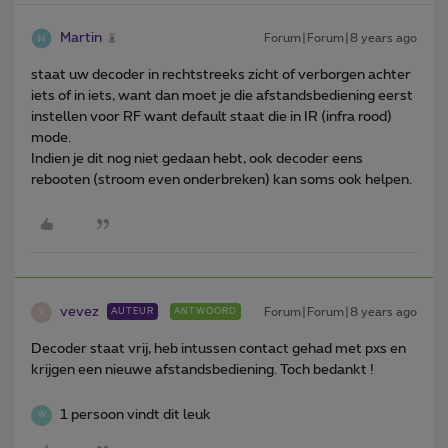
Martin
Forum|Forum|8 years ago
staat uw decoder in rechtstreeks zicht of verborgen achter
iets of in iets, want dan moet je die afstandsbediening eerst
instellen voor RF want default staat die in IR (infra rood)
mode.
Indien je dit nog niet gedaan hebt, ook decoder eens
rebooten (stroom even onderbreken) kan soms ook helpen.
vevez
Forum|Forum|8 years ago
AUTEUR
ANTWOORD
V
Decoder staat vrij, heb intussen contact gehad met pxs en
krijgen een nieuwe afstandsbediening. Toch bedankt !
1 persoon vindt dit leuk
W