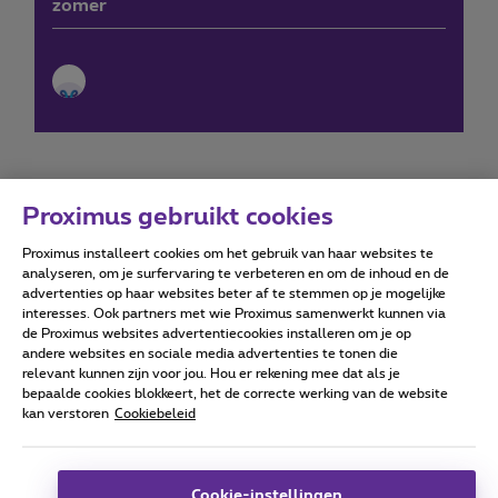
zomer
Proximus gebruikt cookies
Proximus installeert cookies om het gebruik van haar websites te
Forumvoorwaarden
Accessibility statement
analyseren, om je surfervaring te verbeteren en om de inhoud en de
advertenties op haar websites beter af te stemmen op je mogelijke
interesses. Ook partners met wie Proximus samenwerkt kunnen via
de Proximus websites advertentiecookies installeren om je op
andere websites en sociale media advertenties te tonen die
relevant kunnen zijn voor jou. Hou er rekening mee dat als je
Alle rechten voorbehouden. ©
2026
Proximus
bepaalde cookies blokkeert, het de correcte werking van de website
kan verstoren
Cookiebeleid
Algemene voorwaarden, consumenteninfo
Prijslijst en tarieven
Toegankelijkheid
Privacy
Cookiebeleid
Cookie manager
Bedrijfsgegevens
Deze website is gecreëerd en wordt beheerd conform het
Cookie-instellingen