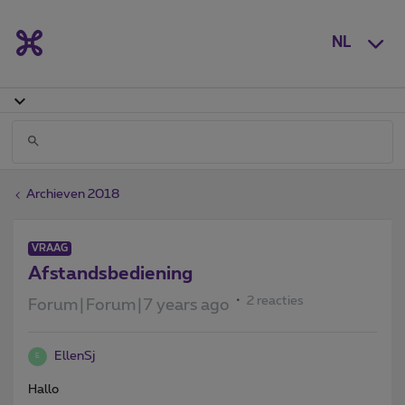
NL
Archieven 2018
VRAAG
Afstandsbediening
2 reacties
Forum|Forum|7 years ago
EllenSj
E
Hallo