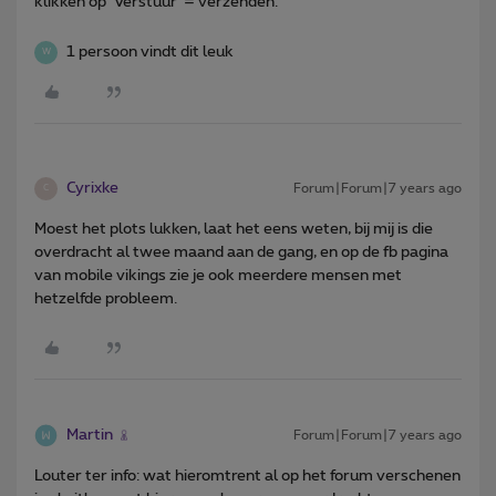
klikken op 'Verstuur' = verzenden.
1 persoon vindt dit leuk
W
Cyrixke
Forum|Forum|7 years ago
C
Moest het plots lukken, laat het eens weten, bij mij is die
overdracht al twee maand aan de gang, en op de fb pagina
van mobile vikings zie je ook meerdere mensen met
hetzelfde probleem.
Martin
Forum|Forum|7 years ago
Louter ter info: wat hieromtrent al op het forum verschenen