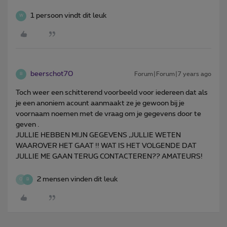
1 persoon vindt dit leuk
W
beerschot70
Forum|Forum|7 years ago
B
Toch weer een schitterend voorbeeld voor iedereen dat als
je een anoniem acount aanmaakt ze je gewoon bij je
voornaam noemen met de vraag om je gegevens door te
geven .
JULLIE HEBBEN MIJN GEGEVENS ,JULLIE WETEN
WAAROVER HET GAAT !! WAT IS HET VOLGENDE DAT
JULLIE ME GAAN TERUG CONTACTEREN?? AMATEURS!
2 mensen vinden dit leuk
O
B