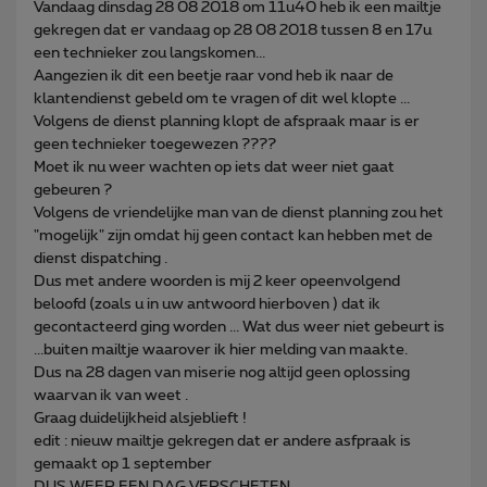
Vandaag dinsdag 28 08 2018 om 11u40 heb ik een mailtje
gekregen dat er vandaag op 28 08 2018 tussen 8 en 17u
een technieker zou langskomen...
Aangezien ik dit een beetje raar vond heb ik naar de
klantendienst gebeld om te vragen of dit wel klopte ...
Volgens de dienst planning klopt de afspraak maar is er
geen technieker toegewezen ????
Moet ik nu weer wachten op iets dat weer niet gaat
gebeuren ?
Volgens de vriendelijke man van de dienst planning zou het
"mogelijk" zijn omdat hij geen contact kan hebben met de
dienst dispatching .
Dus met andere woorden is mij 2 keer opeenvolgend
beloofd (zoals u in uw antwoord hierboven ) dat ik
gecontacteerd ging worden ... Wat dus weer niet gebeurt is
...buiten mailtje waarover ik hier melding van maakte.
Dus na 28 dagen van miserie nog altijd geen oplossing
waarvan ik van weet .
Graag duidelijkheid alsjeblieft !
edit : nieuw mailtje gekregen dat er andere asfpraak is
gemaakt op 1 september
DUS WEER EEN DAG VERSCHETEN