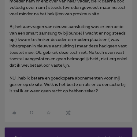
moeder nam nr enz over van haar vader, die ik daarna ook
volledig over nam ) steeds tevreden geweest maar nu toch
veel minder na het bekijken van proximus site.
Bij het aanvragen van nieuwe aansluiting was er een actie
van een smart samsung tv bij bundel ( wacht er nog steeds
op ) kwam techniker decoder en modem plaatsen ( was
inbegrepen in nieuwe aansluiting ) maar deze had geen vast
toestel mee. Ok, gebruik deze toch niet. Nu toch even vast
toestel aangesloten en geen belmogelijkheid , niet erg enkel
dat ik wel betaal oor vaste lijn.
NU , heb ik betere en goedkopere abonementen voor mij
gezien op de site. Welk is het beste en als er zo een actie bij
is zal ik er weer geen recht op hebben zeker?