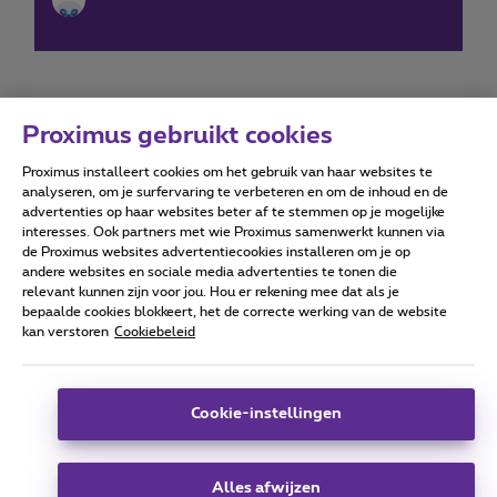
Proximus gebruikt cookies
Proximus installeert cookies om het gebruik van haar websites te
Forumvoorwaarden
Accessibility statement
analyseren, om je surfervaring te verbeteren en om de inhoud en de
advertenties op haar websites beter af te stemmen op je mogelijke
interesses. Ook partners met wie Proximus samenwerkt kunnen via
de Proximus websites advertentiecookies installeren om je op
andere websites en sociale media advertenties te tonen die
relevant kunnen zijn voor jou. Hou er rekening mee dat als je
Alle rechten voorbehouden. ©
2026
Proximus
bepaalde cookies blokkeert, het de correcte werking van de website
kan verstoren
Cookiebeleid
Algemene voorwaarden, consumenteninfo
Prijslijst en tarieven
Toegankelijkheid
Privacy
Cookiebeleid
Cookie manager
Bedrijfsgegevens
Deze website is gecreëerd en wordt beheerd conform het
Cookie-instellingen
Belgisch recht.
Koning Albert II-laan 27 - B-1030 Brussel.
Alles afwijzen