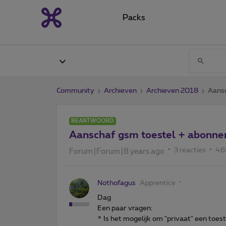
Packs
Community
Archieven
Archieven 2018
Aans
BEANTWOORD
Aanschaf gsm toestel + abonn
3 reacties
46
Forum|Forum|8 years ago
Nothofagus
Apprentice
Dag
Een paar vragen:
* Is het mogelijk om "privaat" een to