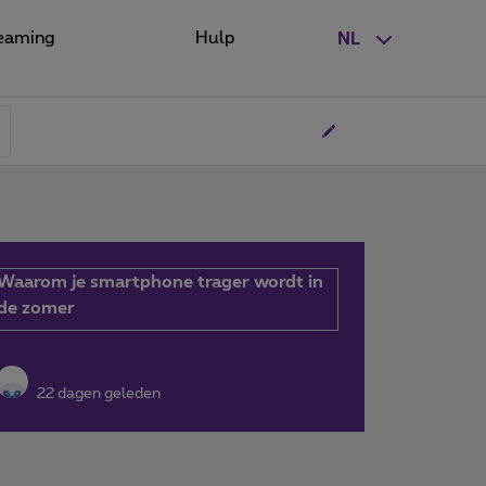
eaming
Hulp
NL
Waarom je smartphone trager wordt in
de zomer
22 dagen geleden