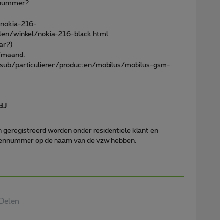
-nummer?
_nokia-216-
llen/winkel/nokia-216-black.html
ar?)
9/maand:
sub/particulieren/producten/mobilus/mobilus-gsm-
dJ
n geregistreerd worden onder residentiele klant en
ntennummer op de naam van de vzw hebben.
Delen