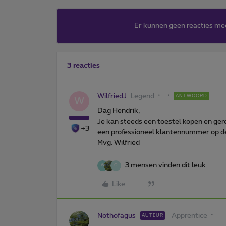
Er kunnen geen reacties me
3 reacties
WilfriedJ
Legend
ANTWOORD
W
Dag Hendrik,
Je kan steeds een toestel kopen en ger
+3
een professioneel klantennummer op d
Mvg. Wilfried
3 mensen vinden dit leuk
W
O
Like
Nothofagus
Apprentice
AUTEUR