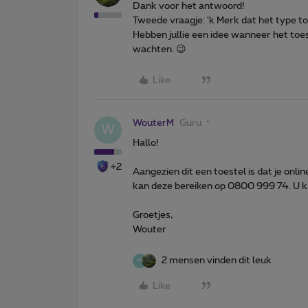
Dank voor het antwoord!
Tweede vraagje: 'k Merk dat het type toe
Hebben jullie een idee wanneer het toest
wachten. 😉
Like
WouterM
Guru
W
Hallo!
+2
Aangezien dit een toestel is dat je onli
kan deze bereiken op 0800 999 74. U ka
Groetjes,
Wouter
2 mensen vinden dit leuk
W
Like