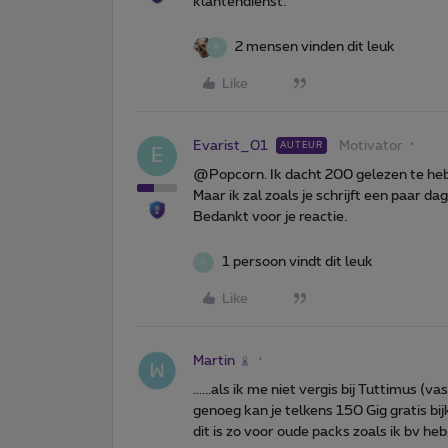
klantendienst.
2 mensen vinden dit leuk
K
Like
Evarist_01
Motivator
AUTEUR
E
@Popcorn. Ik dacht 200 gelezen te he
Maar ik zal zoals je schrijft een paar d
Bedankt voor je reactie.
1 persoon vindt dit leuk
K
Like
Martin
......als ik me niet vergis bij Tuttimus (v
genoeg kan je telkens 150 Gig gratis bij
dit is zo voor oude packs zoals ik bv he