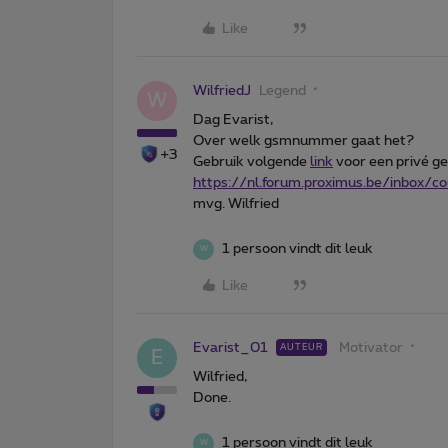
Like
WilfriedJ
Legend
W
Dag Evarist,
Over welk gsmnummer gaat het?
+3
Gebruik volgende
link
voor een privé ge
https://nl.forum.proximus.be/inbox/
mvg. Wilfried
1 persoon vindt dit leuk
W
Like
Evarist_01
Motivator
AUTEUR
E
Wilfried,
Done.
1 persoon vindt dit leuk
W