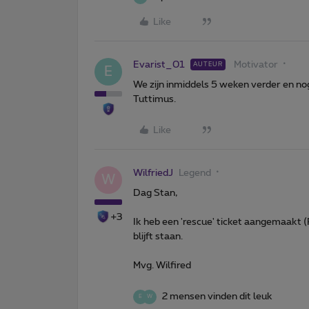
Like
Evarist_01
Motivator
AUTEUR
E
We zijn inmiddels 5 weken verder en no
Tuttimus.
Like
WilfriedJ
Legend
W
Dag Stan,
+3
Ik heb een 'rescue' ticket aangemaakt 
blijft staan.
Mvg. Wilfired
2 mensen vinden dit leuk
E
W