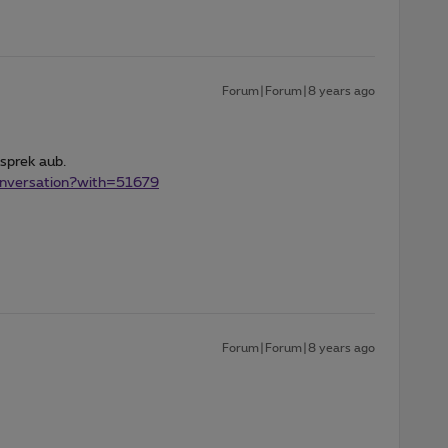
Forum|Forum|8 years ago
sprek aub.
conversation?with=51679
Forum|Forum|8 years ago