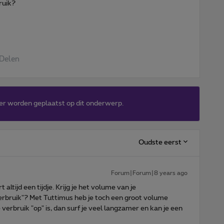
ruik?
Delen
er worden geplaatst op dit onderwerp.
Oudste eerst
Forum|Forum|8 years ago
tijd een tijdje. Krijg je het volume van je
 verbruik"? Met Tuttimus heb je toch een groot volume
 verbruik "op" is, dan surf je veel langzamer en kan je een