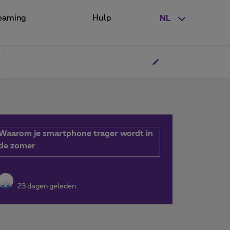
eaming
Hulp
NL
Waarom je smartphone trager wordt in
de zomer
23 dagen geleden