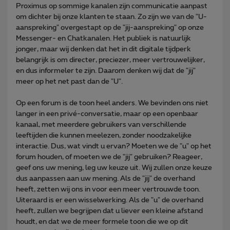
Proximus op sommige kanalen zijn communicatie aanpast
om dichter bij onze klanten te staan. Zo zijn we van de "U-
aanspreking" overgestapt op de "jij-aanspreking" op onze
Messenger- en Chatkanalen. Het publiek is natuurlijk
jonger, maar wij denken dat het in dit digitale tijdperk
belangrijk is om directer, preciezer, meer vertrouwelijker,
en dus informeler te zijn. Daarom denken wij dat de "jij"
meer op het net past dan de "U".
Op een forum is de toon heel anders. We bevinden ons niet
langer in een privé-conversatie, maar op een openbaar
kanaal, met meerdere gebruikers van verschillende
leeftijden die kunnen meelezen, zonder noodzakelijke
interactie. Dus, wat vindt u ervan? Moeten we de "u" op het
forum houden, of moeten we de "jij" gebruiken? Reageer,
geef ons uw mening, leg uw keuze uit. Wij zullen onze keuze
dus aanpassen aan uw mening. Als de "jij" de overhand
heeft, zetten wij ons in voor een meer vertrouwde toon.
Uiteraard is er een wisselwerking. Als de "u" de overhand
heeft, zullen we begrijpen dat u liever een kleine afstand
houdt, en dat we de meer formele toon die we op dit