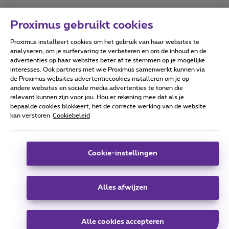
Proximus gebruikt cookies
Proximus installeert cookies om het gebruik van haar websites te
Forumvoorwaarden
Accessibility statement
analyseren, om je surfervaring te verbeteren en om de inhoud en de
advertenties op haar websites beter af te stemmen op je mogelijke
interesses. Ook partners met wie Proximus samenwerkt kunnen via
de Proximus websites advertentiecookies installeren om je op
andere websites en sociale media advertenties te tonen die
relevant kunnen zijn voor jou. Hou er rekening mee dat als je
Alle rechten voorbehouden. ©
2026
Proximus
bepaalde cookies blokkeert, het de correcte werking van de website
kan verstoren
Cookiebeleid
Algemene voorwaarden, consumenteninfo
Prijslijst en tarieven
Toegankelijkheid
Privacy
Cookiebeleid
Cookie manager
Bedrijfsgegevens
Deze website is gecreëerd en wordt beheerd conform het
Cookie-instellingen
Belgisch recht.
Koning Albert II-laan 27 - B-1030 Brussel.
Alles afwijzen
Carrier & Wholesale Solutions
Alle cookies accepteren
Proximus Group
|
Telindus