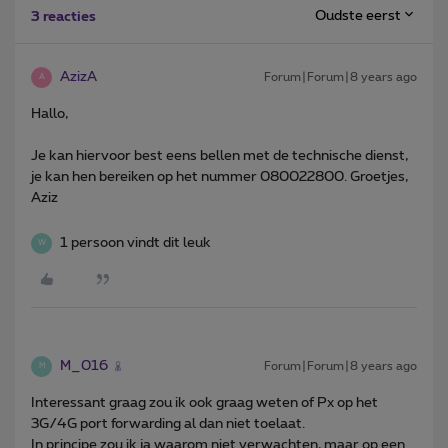
Oudste eerst
3 reacties
AzizA
Forum|Forum|8 years ago
A
Hallo,
Je kan hiervoor best eens bellen met de technische dienst,
je kan hen bereiken op het nummer 080022800. Groetjes,
Aziz
1 persoon vindt dit leuk
W
M_016
Forum|Forum|8 years ago
M
Interessant graag zou ik ook graag weten of Px op het
3G/4G port forwarding al dan niet toelaat.
In principe zou ik ja waarom niet verwachten, maar op een